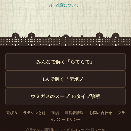
典・改変について）
みんなで解く「らてらて」
1人で解く「デボノ」
ウミガメのスープ 16タイプ診断
遊び方
・
ラテシンとは
・
実績
・
運営者情報
・
お問い合わせ
・
プラ
イバシーポリシー
© ラテシン問題集 — ウミガメのスープ出題ツール