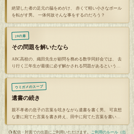
絶望した者の足元の脇をめがけ、 赤くて軽い小さなボール
を転がす男。 一体何故そんな事をするのだろう？
20の扉
その問題を解いたなら
ABC高校の、織田先生が顧問を務める数学同好会では、 去
り行く三年生が最後に必ず解かされる問題があるという。
その問題の…
ウミガメのスープ
遺書の続き
親不孝者の息子の言葉を呟きながら遺書を書く男。 可哀想
な妻に宛てた言葉を書き終え、田中に宛てた言葉を書いて
いる途中に 涙…
📺 配信・対面での出題にご利用いただけます。
ご利用のルール（出