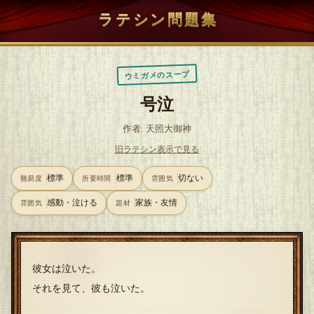
ラテシン問題集
ウミガメのスープ
号泣
作者: 天照大御神
旧ラテシン表示で見る
標準
標準
切ない
難易度
所要時間
雰囲気
感動・泣ける
家族・友情
雰囲気
題材
彼女は泣いた。
それを見て、彼も泣いた。