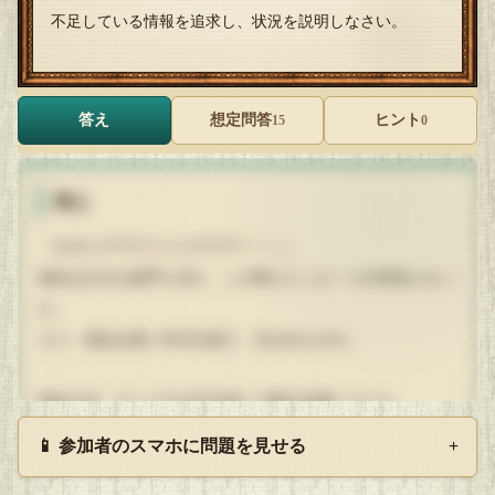
不足している情報を追求し、状況を説明しなさい。
答え
想定問答
ヒント
15
0
答え
「オギャアアアァァァアアア！！！」
彼女は大きな産声と共に、この世にたった一つの存在となっ
た。
そう、彼女は長い年月を経て、生まれたのだ。
彼女の父、ケンイチは付き添いで妻を応援していた。
そして、子供が生まれ産声を上げた瞬間、彼は涙を流した。
📱 参加者のスマホに問題を見せる
+
妻「この子を早くお姉ちゃんにしてあげなきゃね・・・」