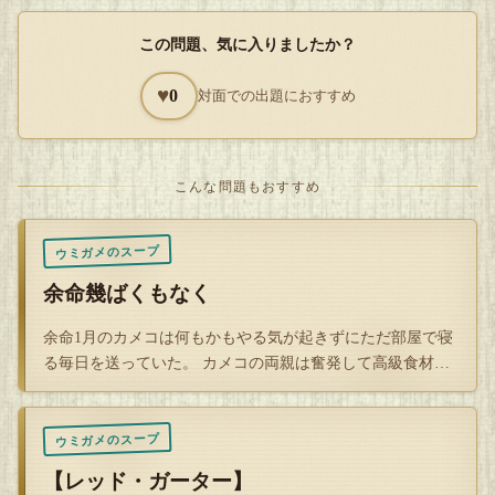
;´Д｀) いやはや、この女は気が早い・・・
この問題、気に入りましたか？
— 簡単すぎたかな？
♥
0
対面での出題におすすめ
Q
こんな問題もおすすめ
解答を開封する
タップで封を割る
ウミガメのスープ
余命幾ばくもなく
余命1月のカメコは何もかもやる気が起きずにただ部屋で寝
る毎日を送っていた。 カメコの両親は奮発して高級食材で
あるウミガメ…
ウミガメのスープ
【レッド・ガーター】