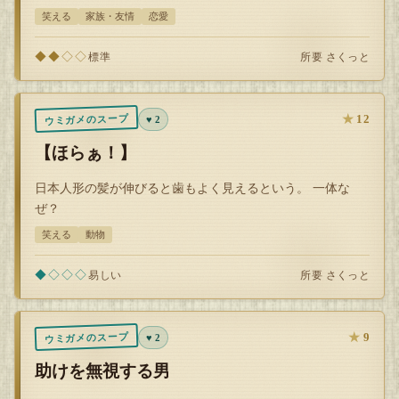
を説明して下さい 【参加テー…
笑える
家族・友情
恋愛
◆◆◇◇
所要 さくっと
標準
★
12
ウミガメのスープ
♥ 2
【ほらぁ！】
日本人形の髪が伸びると歯もよく見えるという。 一体な
ぜ？
笑える
動物
◆◇◇◇
所要 さくっと
易しい
★
9
ウミガメのスープ
♥ 2
助けを無視する男