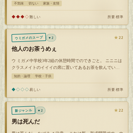
一人ぼっちで歌う少女を見かけた…
不気味
切ない
家族・友情
◆◆◆◇
所要 標準
難しい
★
22
ウミガメのスープ
♥ 2
他人のお茶うめぇ
ウ ミガメ中学校3年2組の休憩時間でのできごと。 ニニニは
クラスメイトのイイイの席に置いてあるお茶を飲んでい
る。 周りの生徒はそれを見ても何…
知的・論理
学校・子供
◆◇◇◇
所要 標準
易しい
★
22
新ジャンル
♥ 2
男は死んだ