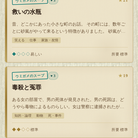
★
21
ウミガメのスープ
♥ 3
救いの水瓶
昔、どこかにあった小さな町のお話。 その町には、数年ご
とに砂嵐がやって来るという特徴がありました。 砂嵐が来
ると、それから数カ月、生活のあら…
笑える
仕事
家族・友情
◆◇◇◇
所要 標準
易しい
★
19
ウミガメのスープ
♥ 3
毒殺と冤罪
ある女の部屋で、男の死体が発見された。男の死因は、ど
うやら毒物によるものらしい。女は警察に逮捕されたが、
やがて「男は殺されたのではなく、実は…
知的・論理
動物
死・事件
◆◆◇◇
所要 標準
標準