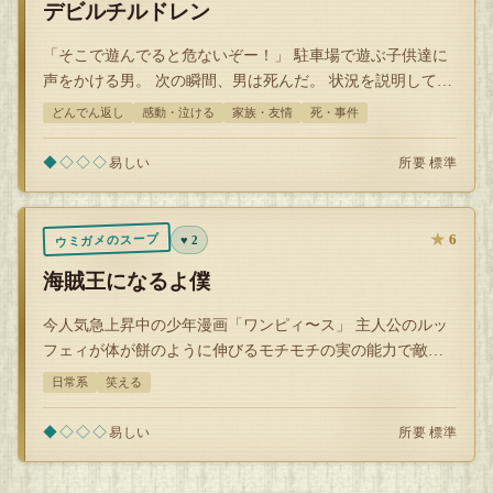
デビルチルドレン
「そこで遊んでると危ないぞー！」 駐車場で遊ぶ子供達に
声をかける男。 次の瞬間、男は死んだ。 状況を説明してく
ださい。
どんでん返し
感動・泣ける
家族・友情
死・事件
◆◇◇◇
所要 標準
易しい
★
6
ウミガメのスープ
♥ 2
海賊王になるよ僕
今人気急上昇中の少年漫画「ワンピィ〜ス」 主人公のルッ
フェィが体が餅のように伸びるモチモチの実の能力で敵と
闘う。 現在単行本が3巻まで発行さ…
日常系
笑える
◆◇◇◇
所要 標準
易しい