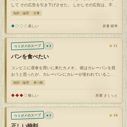
して その広告を引き下げさせた。 しかしその広告は、不適
切な表現が使われていると 人々に…
知的・論理
仕事
◆◇◇◇
所要 標準
易しい
★
31
ウミガメのスープ
♥ 3
パンを食べたい
コンビニに昼食を買いに来たカメオ。 彼はカレーパンを買
おうと思ったが、カレーパンにカレーが使われていること
を知ると、 そのカレーパンを買うの…
知的・論理
食べ物
◆◆◆◇
所要 さくっと
難しい
★
30
ウミガメのスープ
♥ 3
正しい時刻