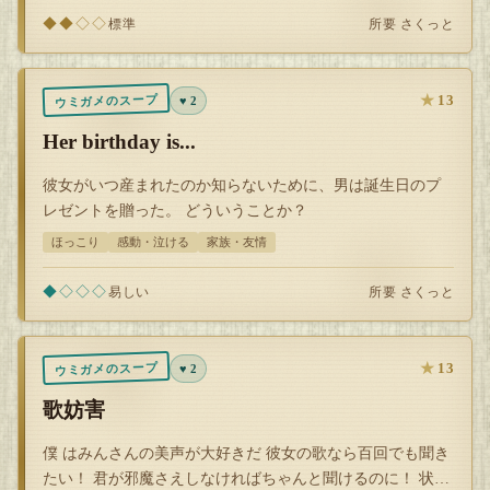
◆◆◇◇
所要 さくっと
標準
★
13
ウミガメのスープ
♥ 2
Her birthday is...
彼女がいつ産まれたのか知らないために、男は誕生日のプ
レゼントを贈った。 どういうことか？
ほっこり
感動・泣ける
家族・友情
◆◇◇◇
所要 さくっと
易しい
★
13
ウミガメのスープ
♥ 2
歌妨害
僕 はみんさんの美声が大好きだ 彼女の歌なら百回でも聞き
たい！ 君が邪魔さえしなければちゃんと聞けるのに！ 状況