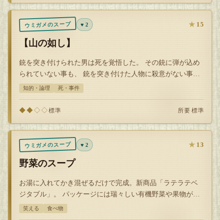
★
15
ウミガメのスープ
♥ 2
【山の如し】
銃を突き付けられた男は死を覚悟した。 その銃に弾が込め
られていない事も、 銃を突き付けた人物に殺意がない事も
知っているのにだ。 一体なぜ男は…
知的・論理
死・事件
◆◆◇◇
所要 標準
標準
★
13
ウミガメのスープ
♥ 2
野菜のスープ
お湯に入れてかき混ぜるだけで完成。新商品「ラテラテベ
ジタブル」。 パッケージには瑞々しい有機野菜や果物が描
かれていて、 それなりに売れていた…
笑える
食べ物