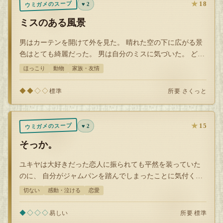
★
18
ウミガメのスープ
♥ 2
ミスのある風景
男はカーテンを開けて外を見た。 晴れた空の下に広がる景
色はとても綺麗だった。 男は自分のミスに気づいた。 どう
いうことでしょう？
ほっこり
動物
家族・友情
◆◆◇◇
所要 さくっと
標準
★
15
ウミガメのスープ
♥ 2
そっか。
ユキヤは大好きだった恋人に振られても平然を装っていた
のに、 自分がジャムパンを踏んでしまったことに気付く
と、途端に涙を流した。 いったいどう…
切ない
感動・泣ける
恋愛
◆◇◇◇
所要 標準
易しい