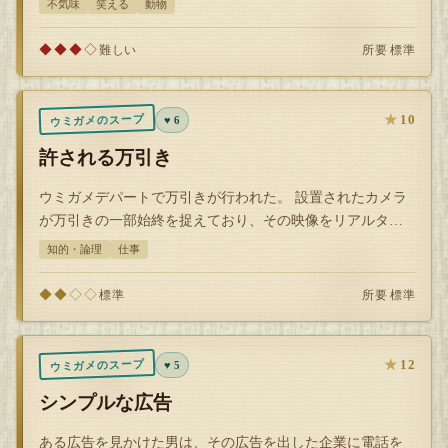
不気味
笑える
動物
◆◆◆◇
所要 標準
難しい
★
10
ウミガメのスープ
♥ 6
許される万引き
ウミガメデパートで万引きが行われた。 設置されたカメラ
が万引きの一部始終を捉えており、その映像をリアルタイ
ムで店長は見ていた。 しかし、店長…
知的・論理
仕事
◆◆◇◇
所要 標準
標準
★
12
ウミガメのスープ
♥ 5
シンプルな広告
ある広告を見かけた男は、その広告を出した企業に電話を