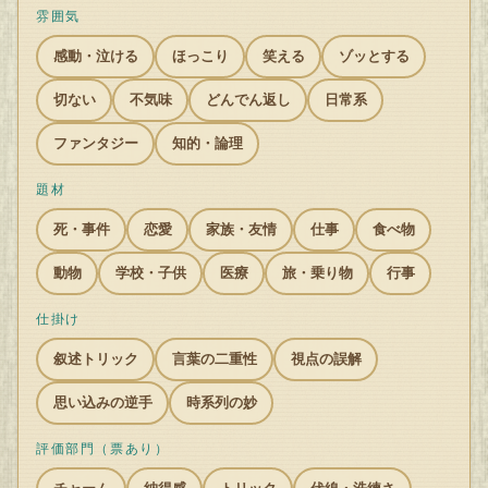
雰囲気
感動・泣ける
ほっこり
笑える
ゾッとする
切ない
不気味
どんでん返し
日常系
ファンタジー
知的・論理
題材
死・事件
恋愛
家族・友情
仕事
食べ物
動物
学校・子供
医療
旅・乗り物
行事
仕掛け
叙述トリック
言葉の二重性
視点の誤解
思い込みの逆手
時系列の妙
評価部門（票あり）