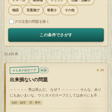
チャーム
納得感
トリック
伏線・洗練さ
物語
言葉遊び
斬新さ
その他
グロ注意の問題を除く
この条件でさがす
33,419 件
★
39
ウミガメのスープ
♥ 21
出来損ないの問題
－－－－－ 男は死んだ。 なぜ？ －－－－－ そんな、余り
にもあいまいな、ウミガメのスープとしては余りにも不出
来な問題を出された女は男に刃を…
知的・論理
死・事件