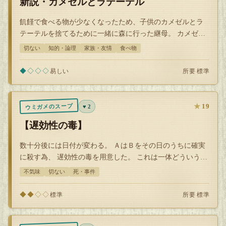
新説・カメゼルとラテーテル
飢饉で食べる物が少なくなったため、子供のカメゼルとラ
テーテルを捨てるために一緒に森に行った継母。 カメゼル
とラテーテルが気が付くと、一緒にい…
切ない
知的・論理
家族・友情
食べ物
◆◇◇◇
所要 標準
易しい
★
19
ウミガメのスープ
♥ 2
【遅効性の毒】
数十分後には日付が変わる。 ＡはＢをその日のうちに確実
に殺す為、 遅効性の毒を用意した。 これは一体どういう事
か？
不気味
切ない
死・事件
◆◆◇◇
所要 標準
標準