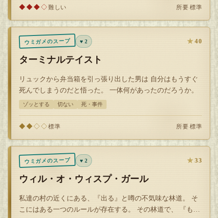
◆◆◆◇
所要 標準
難しい
★
40
ウミガメのスープ
♥ 2
ターミナルテイスト
リュックから弁当箱を引っ張り出した男は 自分はもうすぐ
死んでしまうのだと悟った。 一体何があったのだろうか。
ゾッとする
切ない
死・事件
◆◆◇◇
所要 標準
標準
★
33
ウミガメのスープ
♥ 2
ウィル・オ・ウィスプ・ガール
私達の村の近くにある、『出る』と噂の不気味な林道。 そ
こにはある一つのルールが存在する。 その林道で、 『もし