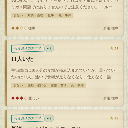
男は死んだ。 なぜ？ ＊注意 ・これは新・形式問題です。ウ
ミガメ問題ではありませんのでご注意ください。 ・ルール
を見抜き、答えを導き出すこと…
切ない
知的・論理
仕事
死・事件
◆◆◇◇
所要 標準
標準
★
21
ウミガメのスープ
♥ 2
11人いた
宇宙船には10人分の食糧が積み込まれていたが、乗ってい
たのは11人。途中で食糧が足りなくなり、仕方なく、誰が
死ぬかを決めるためにくじを引くこ…
切ない
感動・泣ける
家族・友情
死・事件
◆◆◆◇
所要 標準
難しい
★
19
ウミガメのスープ
♥ 2