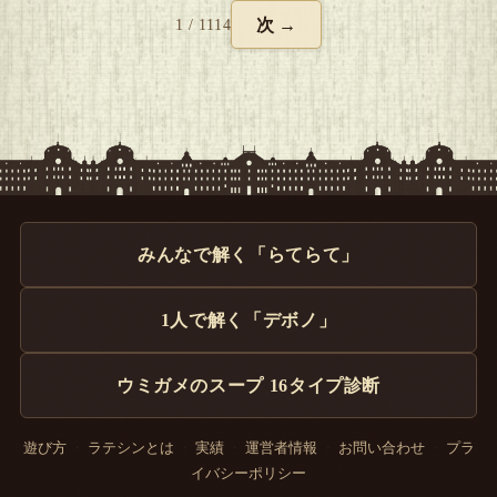
次 →
1 / 1114
みんなで解く「らてらて」
1人で解く「デボノ」
ウミガメのスープ 16タイプ診断
遊び方
・
ラテシンとは
・
実績
・
運営者情報
・
お問い合わせ
・
プラ
イバシーポリシー