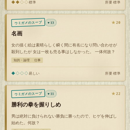
◆◆◇◇
所要 標準
標準
★
20
ウミガメのスープ
♥ 13
名画
女の描く絵は素晴らしく瞬く間に有名になり問い合わせが
殺到したが 女は一枚も売る事はしなかった。 一体何故？
知的・論理
仕事
◆◇◇◇
所要 標準
易しい
★
22
ウミガメのスープ
♥ 11
勝利の拳を握りしめ
男は絶対に負けられない勝負に勝ったので、ヒゲを伸ばし
始めた。何故？