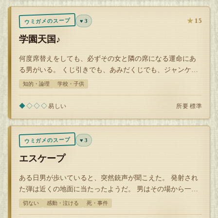
★
15
ウミガメのスープ
♥ 3
学園天国♪
何度席替えをしても、必ずその女と隣の席になる運命にあ
る男がいる。 くじ引きでも、あみだくじでも、ジャンケン
で勝った順で決めてもだ。 そんなお…
知的・論理
学校・子供
◆◇◇◇
所要 標準
易しい
ウミガメのスープ
♥ 3
エスケープ
ある日男が歩いていると、突然銃声が聞こえた。 発射され
た弾は近くの地面に当たったようだ。 男はその場から一目
散に逃げ出し、生き延びた。 そし…
切ない
感動・泣ける
死・事件