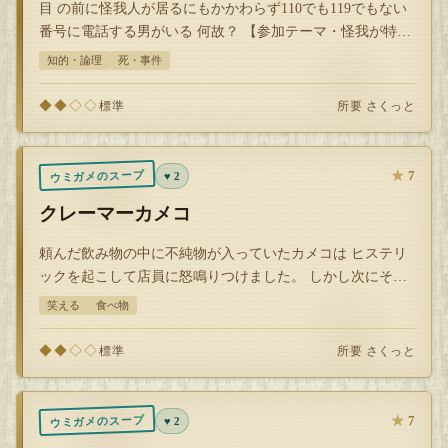
目 の前に怪我人が居るにもかかわらず110でも119でもない
番号に電話する男がいる 何故？ 【参加テーマ・怪我が特徴
的なアニメキャラ】
知的・論理
死・事件
◆◆◇◇
所要 さくっと
標準
★
7
ウミガメのスープ
♥ 2
クレーマーカメコ
頼んだ飲み物の中に不純物が入っていたカメコは ヒステリ
ックを起こして店員に怒鳴りつけました。 しかし次にその
店に訪れたときは何も入っていない…
笑える
食べ物
◆◆◇◇
所要 さくっと
標準
★
7
ウミガメのスープ
♥ 2