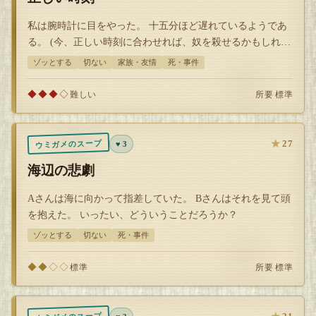
私は腕時計に目をやった。 十五分ほど遅れているようであ
る。 (今、正しい時刻に合わせれば、奴を殺せるかもしれな
い) どういうことかわかるかい…
ゾッとする
切ない
家族・友情
死・事件
◆◆◆◇
所要 標準
難しい
★
27
ウミガメのスープ
♥ 3
海辺の悲劇
Aさんは海に向かって指差していた。 Bさんはそれを見て頭
を抱えた。 いったい、どういうことだろうか？
ゾッとする
切ない
死・事件
◆◆◇◇
所要 標準
標準