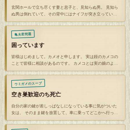
玄関ホールで立ち尽くす妻と息子と、見知らぬ男。 見知ら
ぬ男は倒れていて、その背中にはナイフが突き立ってい
る。 その様子を…
亀夫君問題
困っています
皆様はじめまして。カメオと申します。 実は姪のカメコの
ことで皆様に相談があるのです。 カメコとは実の娘のよう
に仲良かった…
ウミガメのスープ
空き巣歓迎のち死亡
自分の家の鍵が差しっぱなしになっている事に気がついた
女は、 そのまま鍵を放置して、車に乗ってどこかへ行って
しまった。 そ…