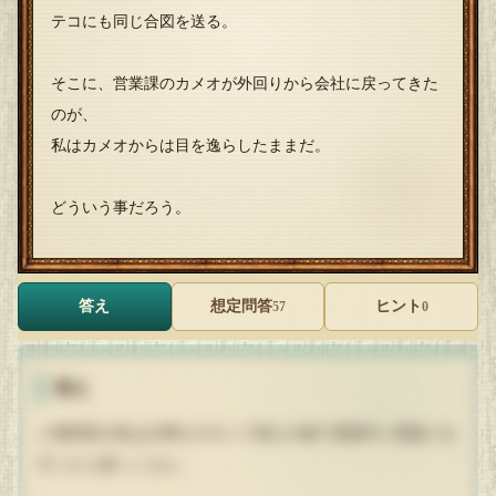
テコにも同じ合図を送る。
そこに、営業課のカメオが外回りから会社に戻ってきた
のが、
私はカメオからは目を逸らしたままだ。
どういう事だろう。
答え
想定問答
ヒント
57
0
答え
人事課長の私は仕事をサボって屋上の縁で昼寝中に寝返りを
打ったら落っこちた。