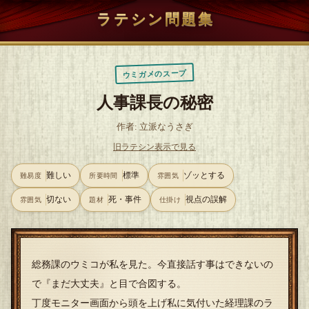
ラテシン問題集
ウミガメのスープ
人事課長の秘密
作者: 立派なうさぎ
旧ラテシン表示で見る
難しい
標準
ゾッとする
難易度
所要時間
雰囲気
切ない
死・事件
視点の誤解
雰囲気
題材
仕掛け
総務課のウミコが私を見た。今直接話す事はできないの
で『まだ大丈夫』と目で合図する。
丁度モニター画面から頭を上げ私に気付いた経理課のラ