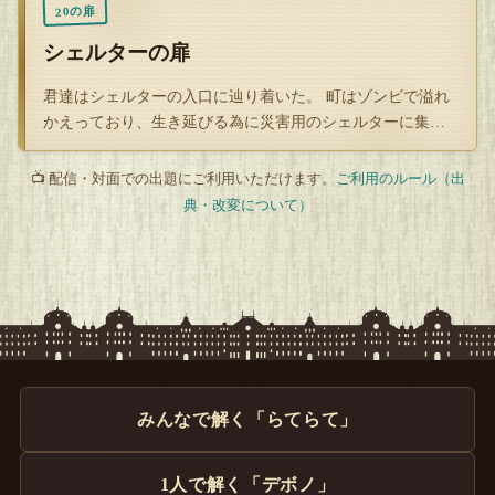
20の扉
シェルターの扉
君達はシェルターの入口に辿り着いた。 町はゾンビで溢れ
かえっており、生き延びる為に災害用のシェルターに集っ
たのだ。中に入…
📺 配信・対面での出題にご利用いただけます。
ご利用のルール（出
典・改変について）
みんなで解く「らてらて」
1人で解く「デボノ」