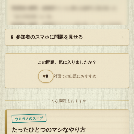
7階通過の瞬間、総務課ウミコと落ちる途中に目が合った
『まだ大丈夫(`･ω･´)b』
5階通過の瞬間、経理課ラテコとも目が合った『まだ大丈夫
(`･ω･´)b』
📱 参加者のスマホに問題を見せる
+
そして丁度外回り営業から戻ったカメオの目の前、ビルの入
り口に落っこちた。
この問題、気に入りましたか？
大丈夫じゃないし、意思表示もできません。。。
♥
0
対面での出題におすすめ
Q
解答を開封する
こんな問題もおすすめ
タップで封を割る
ウミガメのスープ
たったひとつのマシなやり方