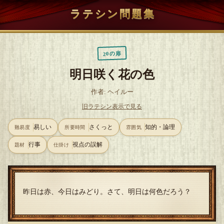
ラテシン問題集
20の扉
明日咲く花の色
作者: ヘイルー
旧ラテシン表示で見る
易しい
さくっと
知的・論理
難易度
所要時間
雰囲気
行事
視点の誤解
題材
仕掛け
昨日は赤、今日はみどり。さて、明日は何色だろう？