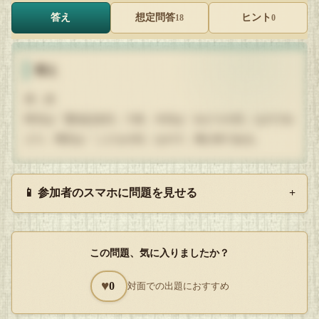
答え
想定問答
ヒント
18
0
答え
答：赤
昨日は「憲法記念日」で赤、今日は「みどりの日」なのでみ
どり、明日は「こどもの日」なので、再び赤である。
Q
📱 参加者のスマホに問題を見せる
+
解答を開封する
タップで封を割る
この問題、気に入りましたか？
♥
0
対面での出題におすすめ