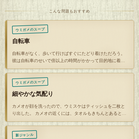
こんな問題もおすすめ
ウミガメのスープ
自転車
自転車がなく、歩いて行けばすぐにたどり着けただろう。
彼は自転車のせいで倍以上の時間がかかって目的地に着い
た。 一体何故…
ウミガメのスープ
細やかな気配り
カメオが顔を洗ったので、ウミスケはティッシュを二枚と
り出した。 カメオの近くには、タオルもきちんとあるとい
うのに、 なぜ…
新ジャンル