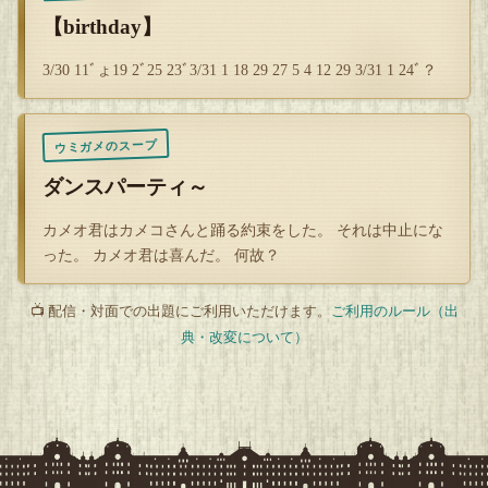
【birthday】
3/30 11ﾞょ19 2ﾞ25 23ﾞ3/31 1 18 29 27 5 4 12 29 3/31 1 24ﾞ？
ウミガメのスープ
ダンスパーティ～
カメオ君はカメコさんと踊る約束をした。 それは中止にな
った。 カメオ君は喜んだ。 何故？
📺 配信・対面での出題にご利用いただけます。
ご利用のルール（出
典・改変について）