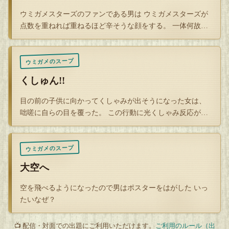
エレベーターだった。
ウミガメスターズのファンである男は ウミガメスターズが
点数を重ねれば重ねるほど辛そうな顔をする。 一体何故だ
「ダンベルを買っていなければ、重量オーバーになっていな
ろうか？
かった可能性がある…？もし普通に乗れていたら…もしかす
ると…」
ウミガメのスープ
男は戦慄すると共に、ダンベルを買った事に喜んだのだっ
くしゅん!!
た。
この後男はダンベルに感謝しきちんと筋トレを始めるのだ
目の前の子供に向かってくしゃみが出そうになった女は、
咄嗟に自らの目を覆った。 この行動に光くしゃみ反応が関
が、それはまた別のお話。
係ないのであれ…
【簡潔まとめ】
ウミガメのスープ
男は重いダンベルを買ったせいでエレベーターの重量制限に
大空へ
ひっかかり、鳴り響いたブザーで恥をかいたので後悔した。
しかし翌日そのエレベーターで閉じ込め事故が起きた事を知
空を飛べるようになったので男はポスターをはがした いっ
り、ダンベルを買っていなければあのエレベーターに乗れて
たいなぜ？
いた可能性がある、つまり自分もその事故の被害者になって
📺 配信・対面での出題にご利用いただけます。
ご利用のルール（出
いたかもしれないと気付き喜んだ。