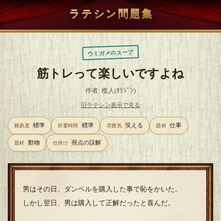
ラテシン問題集
ウミガメのスープ
筋トレって楽しいですよね
作者: 檻人(ｵﾘｼﾞﾝ)
旧ラテシン表示で見る
標準
標準
笑える
仕事
難易度
所要時間
雰囲気
題材
動物
視点の誤解
題材
仕掛け
男はその日、ダンベルを購入した事で恥をかいた。
しかし翌日、男は購入して正解だったと喜んだ。