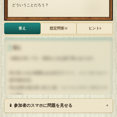
どういうことだろう？
答え
想定問答
ヒント
38
0
答え
※解説が長いです。簡易まとめは最下部にあります。
男が居たのは10階層もある巨大デパート、イトーヨーカメー
羅手神町本店。
男は必要な物を買い終えた後、トレーニンググッズのコーナ
ーに居た。
「そのうち筋トレでも始めてみるか〜」
📱 参加者のスマホに問題を見せる
+
そんな気まぐれで、筋トレなどやった事が無いというのに、
10kgのダンベルを2つも衝動買いした男。