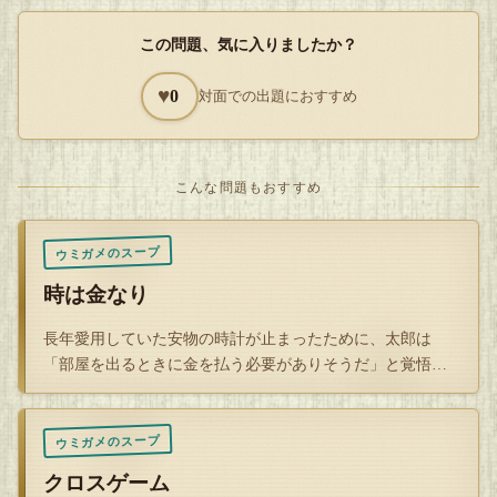
駐車場に戻ろうと思ったが、如何せんダンベルが重い。
この問題、気に入りましたか？
そのため男はエレベーターに乗ろうとボタンを押し、ドアが
開くと中はぎゅうぎゅう詰め。衝動買いしたダンベルの重さ
♥
0
対面での出題におすすめ
が祟り、重量オーバーでエレベーターに乗る事が出来なかっ
た。
エレベーターの中からクスクスと押し殺すような笑い声が聞
こんな問題もおすすめ
こえる。
「ブザーが鳴って恥ずかしい思いをした…」
ウミガメのスープ
と、ダンベルを買った事を後悔した男。その恥ずかしさか
時は金なり
ら、エレベーターは諦め階段を急ぎ足で登り、さっさと車で
長年愛用していた安物の時計が止まったために、太郎は
帰ってしまった。
「部屋を出るときに金を払う必要がありそうだ」と覚悟す
しかし翌日、新聞の一面に踊っていたのは
ることとなった。 …
「イトーヨーカメー本店にてエレベーター閉じ込め事故発
生」
ウミガメのスープ
という記事。
クロスゲーム
それは紛れも無く、男が重量オーバーで乗れなかった、あの