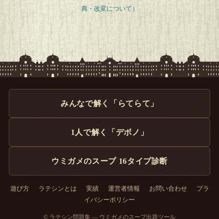
典・改変について）
— 2作目です。
Q
解答を開封する
タップで封を割る
みんなで解く「らてらて」
1人で解く「デボノ」
ウミガメのスープ 16タイプ診断
遊び方
・
ラテシンとは
・
実績
・
運営者情報
・
お問い合わせ
・
プラ
イバシーポリシー
© ラテシン問題集 — ウミガメのスープ出題ツール