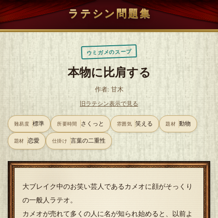
ラテシン問題集
ウミガメのスープ
本物に比肩する
作者: 甘木
旧ラテシン表示で見る
標準
さくっと
笑える
動物
難易度
所要時間
雰囲気
題材
恋愛
言葉の二重性
題材
仕掛け
大ブレイク中のお笑い芸人であるカメオに顔がそっくり
の一般人ラテオ。
カメオが売れて多くの人に名が知られ始めると、以前よ