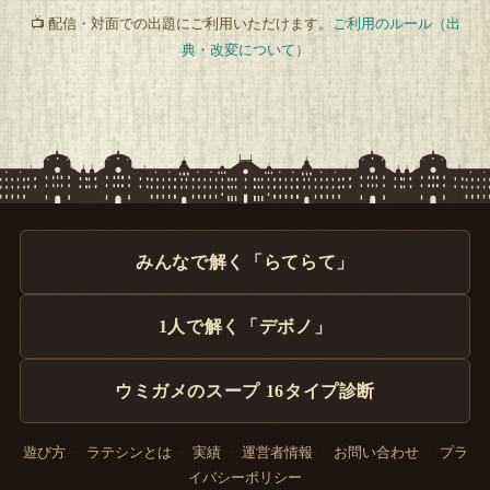
📺 配信・対面での出題にご利用いただけます。
ご利用のルール（出
典・改変について）
みんなで解く「らてらて」
1人で解く「デボノ」
ウミガメのスープ 16タイプ診断
遊び方
・
ラテシンとは
・
実績
・
運営者情報
・
お問い合わせ
・
プラ
イバシーポリシー