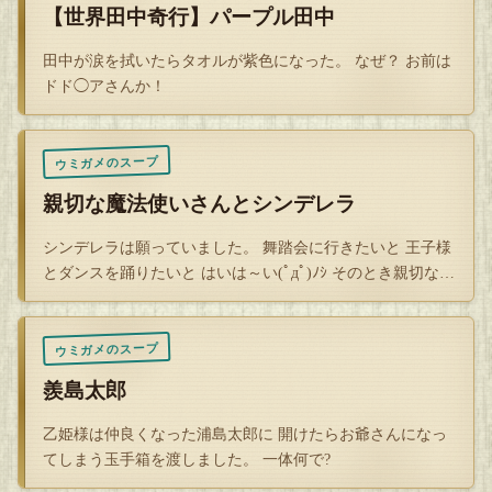
【世界田中奇行】パープル田中
田中が涙を拭いたらタオルが紫色になった。 なぜ？ お前は
ドド◯アさんか！
ウミガメのスープ
親切な魔法使いさんとシンデレラ
シンデレラは願っていました。 舞踏会に行きたいと 王子様
とダンスを踊りたいと はいは～い(ﾟдﾟ)ﾉｼ そのとき親切な
魔…
ウミガメのスープ
羨島太郎
乙姫様は仲良くなった浦島太郎に 開けたらお爺さんになっ
てしまう玉手箱を渡しました。 一体何で?