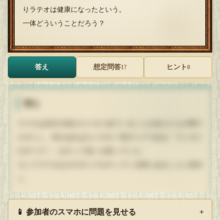
りラテオは健康になったという。
一体どういうことだろう？
答え
想定問答
ヒント
17
0
答え
ラテオは自分の顔がカメオに似ていることを友人たちの間で
ネタにし、何かあればカメオの一発ギャグである「ウミガメ
のポーズ！」をやって笑いを取っていた。
そしてラテオはそのギャグをやっている時にあることに気付
く。
ラテオ「このポーズ……肩こりに効く！！」
📱 参加者のスマホに問題を見せる
+