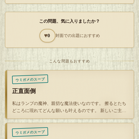
思いがけず、ギャグをやり続けることで肩こりが治って以前
より健康になったのだ！
この問題、気に入りましたか？
※半分実話です。
♥
0
対面での出題におすすめ
— ネタっぽいようで多少実話要素あり。
こんな問題もおすすめ
Q
ウミガメのスープ
解答を開封する
タップで封を割る
正直面倒
私はランプの魔神、親切な魔法使いなのです。 擦るとたち
どころに現れてどんな願いも叶えるのです。 新しいご主人
様のアラジン…
ウミガメのスープ