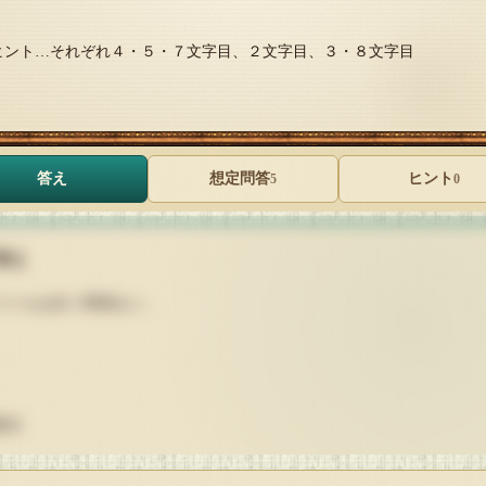
ヒント…それぞれ４・５・７文字目、２文字目、３・８文字目
答え
想定問答
ヒント
5
0
答え
イトルは全く関係ない。
題文
マ ＝ ？