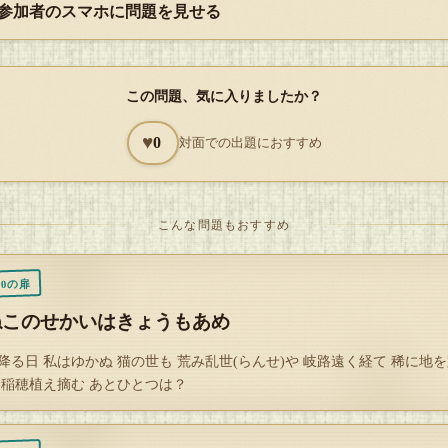
 参加者のスマホに問題を見せる
、
この問題、気に入りましたか？
 ン ト それぞれを４・５・７文字目、２文字目、３・８文字目に当
てみよう。
♥
0
対面での出題におすすめ
こんな問題もおすすめ
ントヒヒ＝ヒト？
20の扉
ねこのせかいはきょうもあめ
降る日 私はゆかぬ 猫の世も 荒み乱世(らんせ)や 岐路遠く経て 稀に地
ントヒヒはヒトではないので、
 稲穂植え摘む あとひとつは？
えは【NO】である。