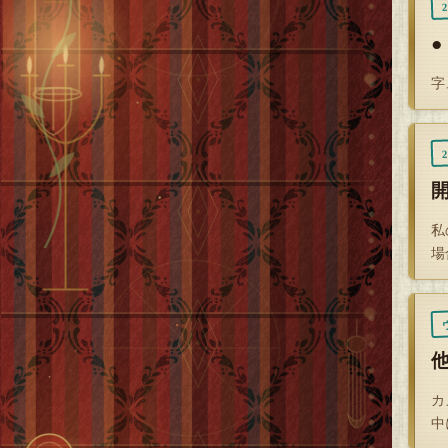
●
字
私
場
カ
中