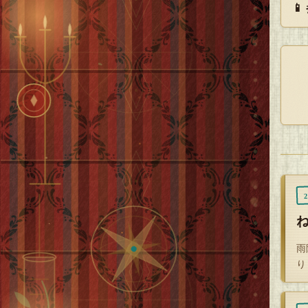

に
ヒ
め
マ
雨
マ
り
答