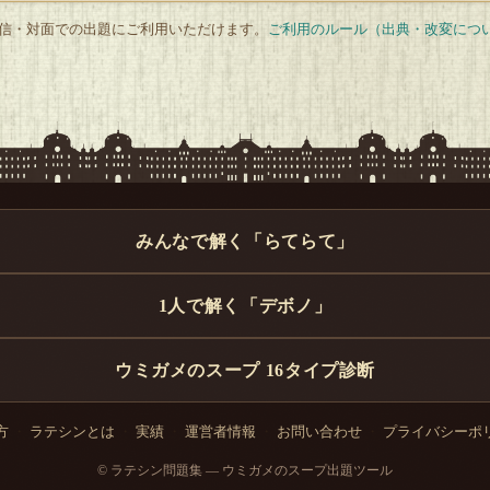
 配信・対面での出題にご利用いただけます。
ご利用のルール（出典・改変につ
みんなで解く「らてらて」
1人で解く「デボノ」
ウミガメのスープ 16タイプ診断
方
・
ラテシンとは
・
実績
・
運営者情報
・
お問い合わせ
・
プライバシーポ
© ラテシン問題集 — ウミガメのスープ出題ツール