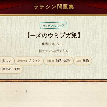
ラテシン問題集
ウミガメのスープ
【ーメのウミプガ巣】
作者: のりっこ。
旧ラテシン表示で見る
易しい
さくっと
知的・論理
動物
度
所要時間
雰囲気
題材
言葉の二重性
け
マ ＝ ？