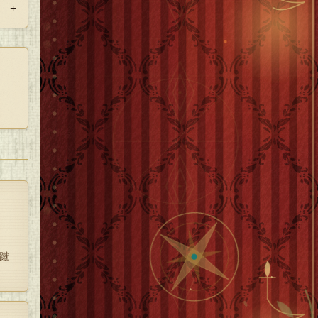
+
ては
を蹴