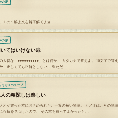
20の扉
、１の１解よ文を解字解てよ当…
Q
20の扉
解答を開封する
タップで封を割る
開いてはいけない扉
の大切な「●●●●●●●●●●」とは何か。 カタカナで答えよ。 10文字で答
合、正しくても正解としない。 ※ただ…
ウミガメのスープ
他人の粗探しは楽しい
メオが買った本におさめられた、一篇の短い物語。 カメオは、その物
に誤植を見つけたので、 その本を買ってよかったと…