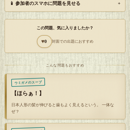
📱 参加者のスマホに問題を見せる
+
Q
解答を開封する
この問題、気に入りましたか？
タップで封を割る
♥
0
対面での出題におすすめ
こんな問題もおすすめ
ウミガメのスープ
【ほらぁ！】
日本人形の髪が伸びると歯もよく見えるという。 一体な
ぜ？