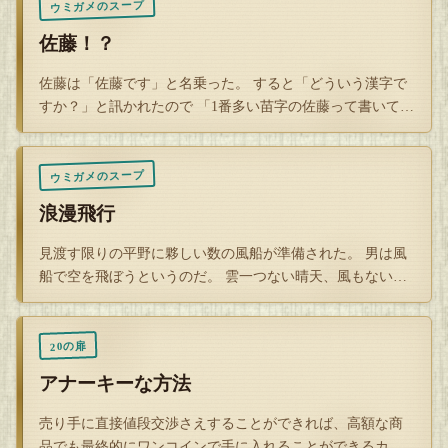
ウミガメのスープ
佐藤！？
佐藤は「佐藤です」と名乗った。 すると「どういう漢字で
すか？」と訊かれたので 「1番多い苗字の佐藤って書いて佐
藤です」と…
ウミガメのスープ
浪漫飛行
見渡す限りの平野に夥しい数の風船が準備された。 男は風
船で空を飛ぼうというのだ。 雲一つない晴天、風もない絶
好のロケーシ…
20の扉
アナーキーな方法
売り手に直接値段交渉さえすることができれば、高額な商
品でも最終的にワンコインで手に入れることができるカメ