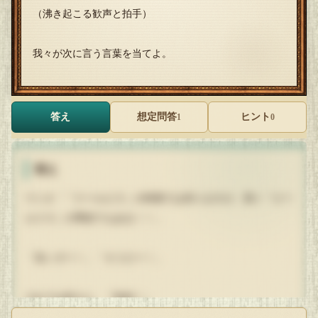
（沸き起こる歓声と拍手）
我々が次に言う言葉を当てよ。
答え
想定問答
ヒント
1
0
答え
ウミオ「『クールビズ』の時期では有りますが、我々『ビー
ルクズ』の季節でもある！！」
「良いぞー！」「そうだー！」
それでは皆さん、『乾杯！』