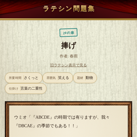
ラテシン問題集
20の扉
捧げ
作者: 春雨
旧ラテシン表示で見る
さくっと
笑える
動物
所要時間
雰囲気
題材
言葉の二重性
仕掛け
ウミオ「『ABCDE』の時期では有りますが、我々
『DBCAE』の季節でもある！！」