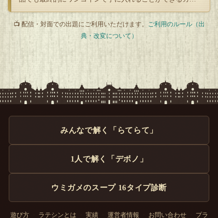
オ。 しかも、カ…
📺 配信・対面での出題にご利用いただけます。
ご利用のルール（出
典・改変について）
みんなで解く「らてらて」
1人で解く「デボノ」
ウミガメのスープ 16タイプ診断
遊び方
・
ラテシンとは
・
実績
・
運営者情報
・
お問い合わせ
・
プラ