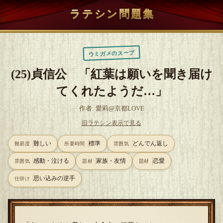
ラテシン問題集
ウミガメのスープ
(25)貞信公 「紅葉は願いを聞き届け
てくれたようだ…」
作者: 愛莉@京都LOVE
旧ラテシン表示で見る
難しい
標準
どんでん返し
難易度
所要時間
雰囲気
感動・泣ける
家族・友情
恋愛
雰囲気
題材
題材
思い込みの逆手
仕掛け