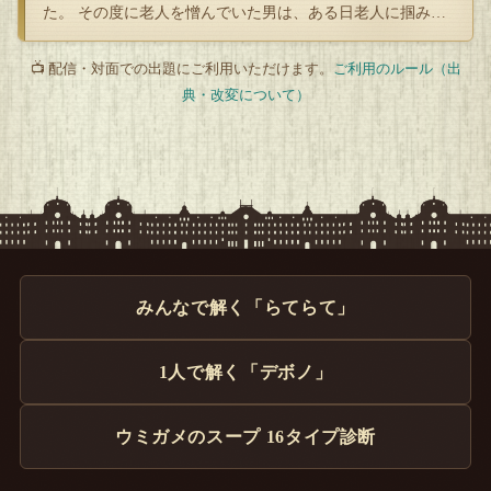
た。 その度に老人を憎んでいた男は、ある日老人に掴みか
かった。 どう…
📺 配信・対面での出題にご利用いただけます。
ご利用のルール（出
典・改変について）
みんなで解く「らてらて」
1人で解く「デボノ」
ウミガメのスープ 16タイプ診断