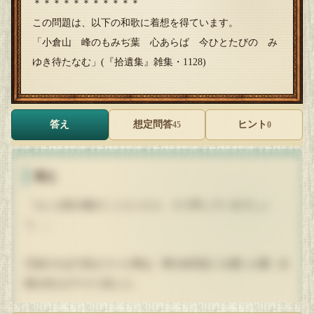
＊＊＊＊＊＊＊＊＊＊＊
この問題は、以下の和歌に着想を得ています。
「小倉山 峰のもみぢ葉 心あらば 今ひとたびの み
ゆき待たなむ」(『拾遺集』雑集・1128)
答え
想定問答
ヒント
45
0
答え
「もしも私の娘がここにいたら、そう申しているでしょ
う…」
天皇のそばで控えていた男は、男の自宅近くを通った際、紅
葉を見上げてそう話した。