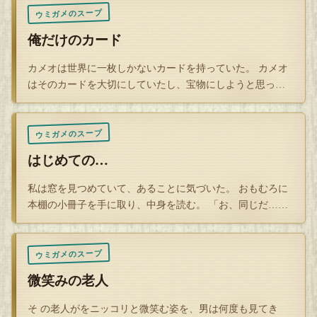
ウミガメのスープ
Q
俺だけのカード
解答を開封する
カメオは世界に一枚しかないカードを持っていた。 カメオ
タップで封を割る
はそのカードを大切にしていたし、宝物にしようと思って
いた。 しかし…
ウミガメのスープ
はじめての…
私は窓を見つめていて、あることに気づいた。 おもむろに
本棚の小冊子を手に取り、中身を読む。 「お、同じだ…あ
の時と…！」…
ウミガメのスープ
微笑みの老人
そ の老人がをニッコリと微笑む姿を、男は何度も見てき