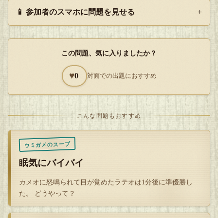
天皇は思った。
📱 参加者のスマホに問題を見せる
+
(ほう、この男、なかなかにやりおるのぅ…
こうまで風流の理解できる男の元で育てられた娘とは、一体
どれほど素晴らしき女性なのじゃ…？)
この問題、気に入りましたか？
そして、その日の晩に天皇自ら男の娘の元へ出向き、娘に惚
♥
0
対面での出題におすすめ
れた天皇は、あろうことかプロポーズまでしてしまった。
その際に、件の紅葉の前をもう一度通ったのである。
当然、紅葉は美しいままであった。
こんな問題もおすすめ
天皇からの申し出を断るはずもなく、娘は天皇の妃となっ
ウミガメのスープ
た。
眠気にバイバイ
天皇家と外戚関係になった男の家は、見違える程栄えるよう
カメオに怒鳴られて目が覚めたラテオは1分後に準優勝し
になったのだそうだ。
た。 どうやって？
— ミスです、二十六首目ですorz