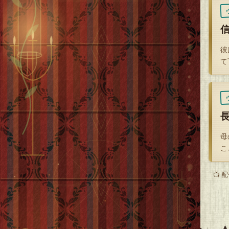
彼
て
母
こ
📺