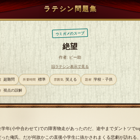
ラテシン問題集
ウミガメのスープ
絶望
作者: ピー助
旧ラテシン表示で見る
超難問
標準
笑える
学校・子供
度
所要時間
雰囲気
題材
視点の誤解
け
全学年(小中合わせて)での障害物走があったのだ、途中までダントツでto
だった俺氏、だが何故かこの直後小学生に抜かされまくる悲劇が訪れる