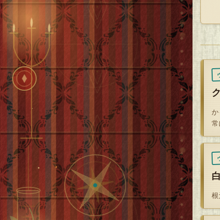
か
常
根