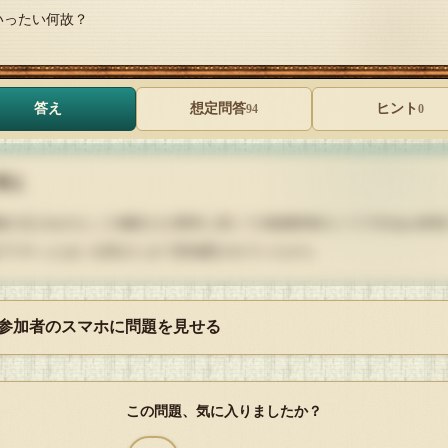
いったい何故？
答え
想定問答
ヒント
94
0
答え
後の玉入れのところ俺氏だけ異常に高くて(地域特有のノリですねw)本気
げてやっとはいる高さにまで意地悪されていたから
Q
 参加者のスマホに問題を見せる
解答を開封する
タップで封を割る
この問題、気に入りましたか？