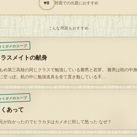
♥
0
対面での出題におすすめ
こんな問題もおすすめ
ウミガメのスープ
クラスメイトの献身
もめ第三高校の同じクラスで勉強している勝男と若芽。 勝男は鞄の中
に空っぽ。机の中に勉強道具を全て置き勉している不…
ウミガメのスープ
白くあって
元が白かったのでヒラカタはカメオに対して怒った なぜ？