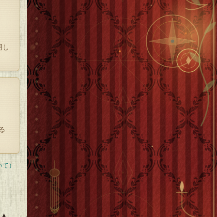
明し
る
いて）