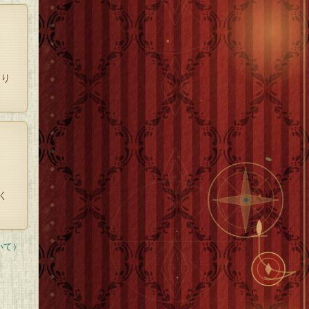
だけ
なり
うな
があ
く
いて）
うな