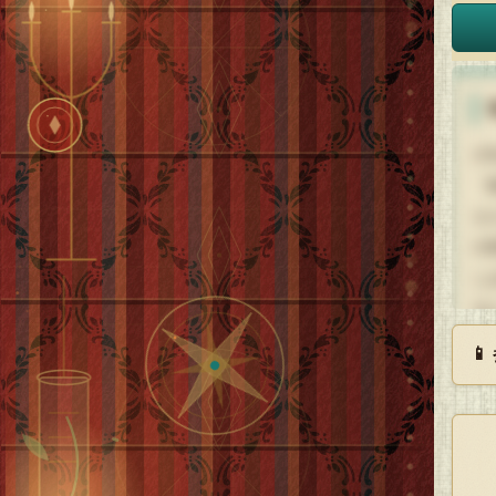
少
「
も
の
し
る

か
だ
少
や