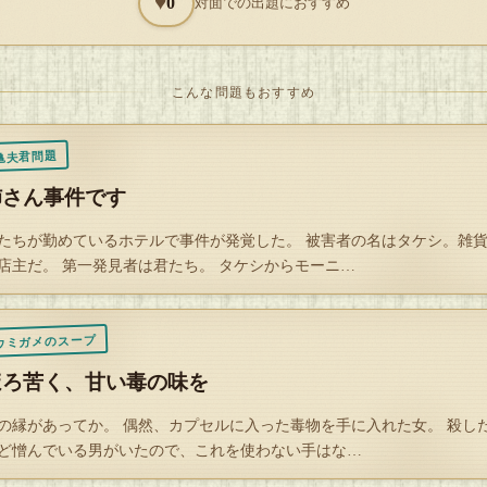
♥
0
対面での出題におすすめ
、まさか皆さんが気が付いて通報してくれるなんて、思いませんでした
が、普段水平思考で鍛えていることだけありますね。今度は、ちゃんと
題を出させてもらいますね」
こんな問題もおすすめ
Ａ条件２ ＣＬＥＡＲ
亀夫君問題
姉さん事件です
Ａ条件１：「キースープ」を全て用いた、問題文にふさわしい解説にま
たちが勤めているホテルで事件が発覚した。 被害者の名はタケシ。雑
げること
店主だ。 第一発見者は君たち。 タケシからモーニ…
Ａ条件２：この問題が「どこかで監禁されている少女」が出題している
付き、適切な脱出方法を指示すること
ウミガメのスープ
ほろ苦く、甘い毒の味を
Ａ条件３：この問題が「どこかで監禁されている少女」が出題している
付き、警察へ「まとメモ帳」に書かれている住所に少女が監禁されてい
の縁があってか。 偶然、カプセルに入った毒物を手に入れた女。 殺し
ど憎んでいる男がいたので、これを使わない手はな…
を通報すること