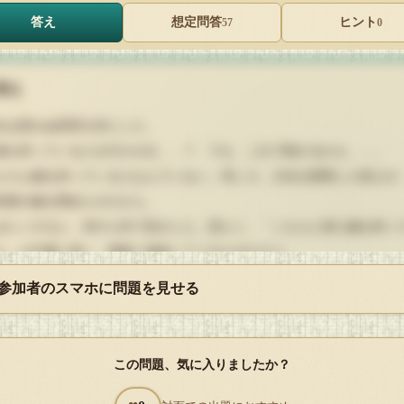
答え
想定問答
ヒント
57
0
答え
女は思わぬ回答を目にした。
鍵を持っている人を行かせる……？ でも、これで助かるかも……」
ちろん鍵を持っている人なんていない。何しろ、少女を誘拐した犯人が
部屋の鍵を閉めたのだから。
ばらくすると、何やら外で音がした。恐らく、「こちらに来た鍵を持っ
人」が不審に思い、警察に連絡してくれたのだろう。
 参加者のスマホに問題を見せる
くして少女は、監禁されていた場所から、無事に助けられることになっ
った。
この問題、気に入りましたか？
女「ラテシンのみなさん、今回はどうもありがとうございました。私、
って脱出しようか考えていたのですが、どうしても思いつかなくて……