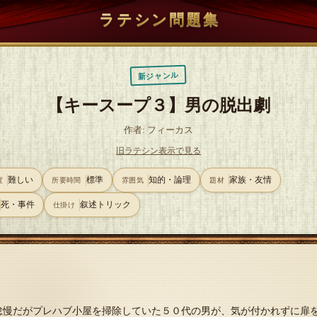
ラテシン問題集
新ジャンル
【キースープ３】男の脱出劇
作者: フィーカス
旧ラテシン表示で見る
難しい
標準
知的・論理
家族・友情
度
所要時間
雰囲気
題材
死・事件
叙述トリック
仕掛け
＊
怠慢だがプレハブ小屋を掃除していた５０代の男が、気が付かれずに扉