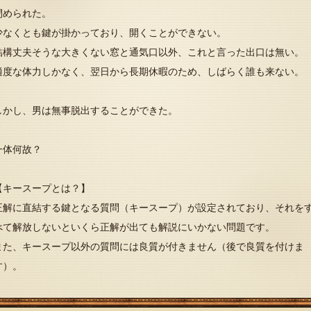
閉められた。
少なくとも鍵が掛かっており、開くことができない。
結構丈夫そうな大きくない窓と通気口以外、これと言った出口は無い。
適度な体力しかなく、翌日から長期休暇のため、しばらく誰も来ない。
しかし、男は無事脱出することができた。
一体何故？
【キースープとは？】
正解に直結する鍵となる質問（キースープ）が設定されており、それを
べて解放しないといくら正解が出ても解説にいかない問題です。
また、キースープ以外の質問には良質が付きません（後で良質を付けま
す）。