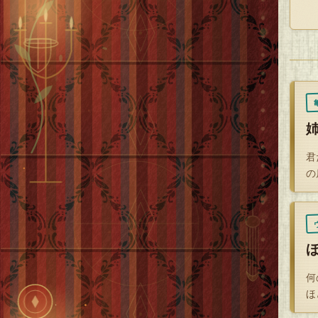
も
す
問
Ｆ
Ｆ
君
上
の
Ｆ
が
Ｆ
が
何
ほ
と