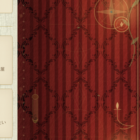
。さ
した
とめ
貨屋
と気
と気
るこ
たい