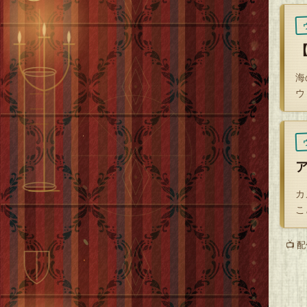
【
少
外
で
海
ウ
ど
も
そ
そ
る
カ
こ
そ
📺
少
状