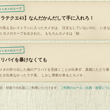
解説】
ウミガメのスープ
女はとある小屋へ拉致監禁された。
【ラテクエ43】なんだかんだして手に入れろ！
へは見張りが一人。幸い「少女」だと侮られたからか、閉じ込められた
ロープなどでは縛られていない。
の見えるレストランに入ったカメオは、 注文もしていないのに、いき
ミガメのスープを出された。 もちろんカメオは「頼…
うやらここはどこかの倉庫のようだ。窓や通気口、あるいは脱出できそ
のはあるものの、少女には脱出する方法が思いつかない。
こでふと思いついた。
ウミガメのスープ
アリバイを暴けなくても
うだ、以前ラテシンでこんな状況の時どうするかという問題を見たこと
！
メオの作り出した偽のアリバイを見抜くことが出来ず、真相にたどり着
とが出来なかったラテ美。 しかし警察が来るとカメオ…
う、それはのりっこ。さんの、「解説の無い水平思考問題」なのだ。
 配信・対面での出題にご利用いただけます。
ご利用のルール（出典・改変につ
女はさっそく、少女と同じ体力の人物を登場人物とした、少女と同じよ
況の問題を作り、参加者に脱出方法を考えてもらっていたのだ。