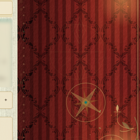
、こ
てい
+
たの
どう
で