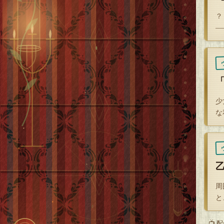
？
―
少
な
周
と
📺