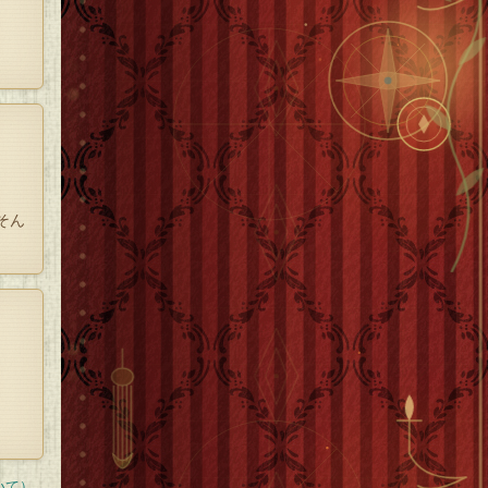
そん
あ
いて）