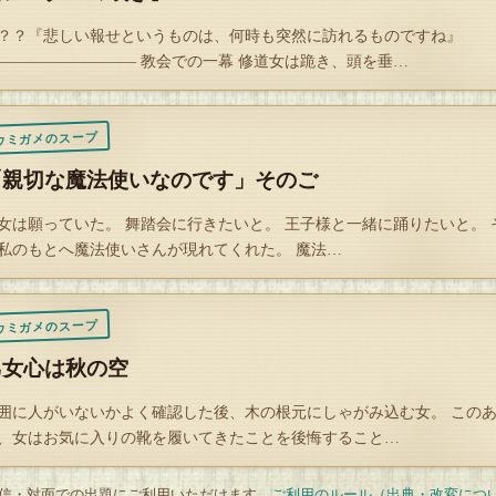
？？『悲しい報せというものは、何時も突然に訪れるものですね』
――――――――― 教会での一幕 修道女は跪き、頭を垂…
ウミガメのスープ
「親切な魔法使いなのです」そのご
女は願っていた。 舞踏会に行きたいと。 王子様と一緒に踊りたいと。 
私のもとへ魔法使いさんが現れてくれた。 魔法…
ウミガメのスープ
乙女心は秋の空
囲に人がいないかよく確認した後、木の根元にしゃがみ込む女。 この
、女はお気に入りの靴を履いてきたことを後悔すること…
 配信・対面での出題にご利用いただけます。
ご利用のルール（出典・改変につ