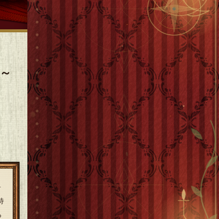
～
告
特
ろ