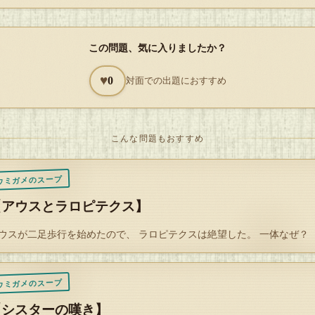
 まりむうさんの問題なのです
この問題、気に入りましたか？
Q
♥
0
対面での出題におすすめ
解答を開封する
タップで封を割る
こんな問題もおすすめ
ウミガメのスープ
【アウスとラロピテクス】
ウスが二足歩行を始めたので、 ラロピテクスは絶望した。 一体なぜ？
ウミガメのスープ
【シスターの嘆き】