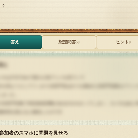
う？
答え
想定問答
ヒント
50
0
答え
メオはYOUTubeで昔の人気アニメを見ていて
きを見ようとしてうっかり次回予告ばかりを集めた次回予告集をクリッ
しまった。
の次回予告集で何話放送回数があるのかわかってしまい、カメオはあと
最終回を迎えると確信したのです
 参加者のスマホに問題を見せる
ps://www.youtube.com/watch?v=iQUFlUJah5I