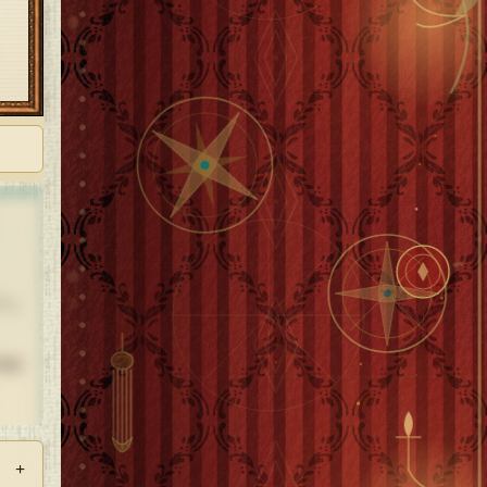
クし
何話
+