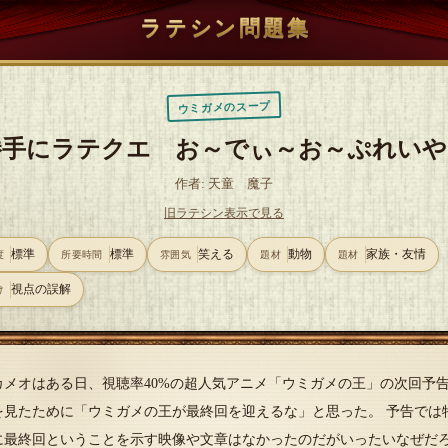
ラテシン問題集
ウミガメのスープ
勝手にラテクエ お～でぃ～お～ぷれいや
作者: 天童 魔子
旧ラテシン表示で見る
標準
標準
笑える
動物
家族・友情
度
所要時間
雰囲気
題材
題材
視点の誤解
け
カメオはある日、視聴率40%の超人気アニメ「ウミガメの王」の次回予
を見たために「ウミガメの王が最終回を迎えるな」と思った。 予告では
に最終回ということを示す映像や文章はなかったのだがいったいなぜだ