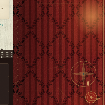
力し
いて）