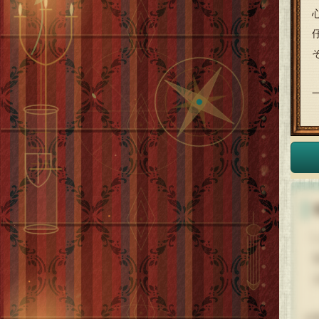
「
怪
お
お