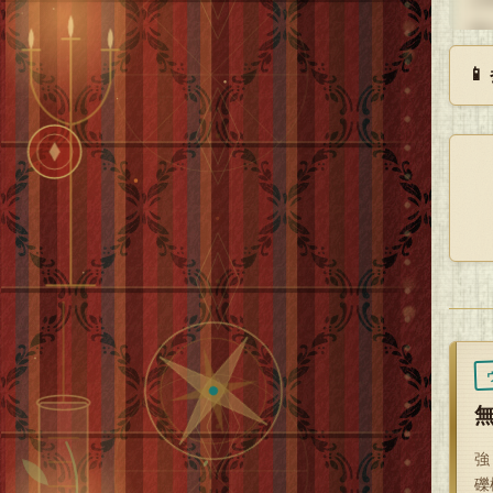
誰

Ｓ
い
飢
と
そ
そ
—
強
礫