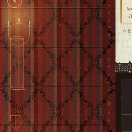
皆
て
📺