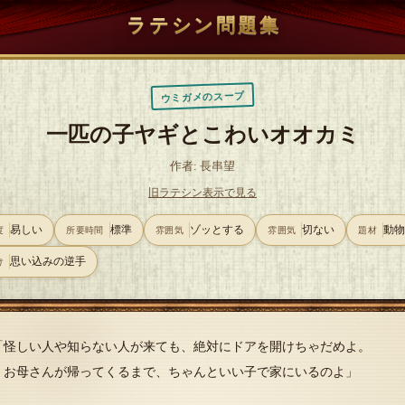
ラテシン問題集
ウミガメのスープ
一匹の子ヤギとこわいオオカミ
作者: 長串望
旧ラテシン表示で見る
易しい
標準
ゾッとする
切ない
動
度
所要時間
雰囲気
雰囲気
題材
思い込みの逆手
け
「怪しい人や知らない人が来ても、絶対にドアを開けちゃだめよ。
お母さんが帰ってくるまで、ちゃんといい子で家にいるのよ」