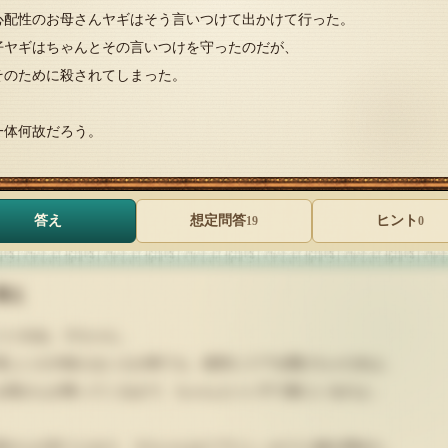
心配性のお母さんヤギはそう言いつけて出かけて行った。
仔ヤギはちゃんとその言いつけを守ったのだが、
そのために殺されてしまった。
一体何故だろう。
答え
想定問答
ヒント
19
0
答え
いいわね、Ｓちゃん。
しい人や知らない人が来ても、絶対にドアを開けちゃだめよ。
母さんが帰ってくるまで、ちゃんといい子で家にいるのよ」
母さんの言うとおり、Ｓちゃんはドアにしっかりと鍵を閉めた。