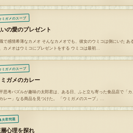
タップで封を割る
ウミガメのスープ
呪いの愛のプレゼント
職で感情希薄なカメオ そんなカメオでも、彼女のウミコは側にいた あ
、カメオはウミコにプレゼントをする ウミコは最初…
ウミガメのスープ
ウミガメのカレー
平思考パズルが趣味の太郎君は、ある日、ふと立ち寄った食品店で「カ
カレー」なる商品を見つけた。 「ウミガメのスープ」…
亀夫君問題
深層心理を探れ