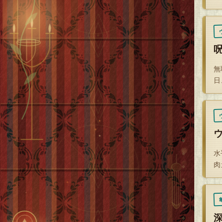
無
日
水
肉