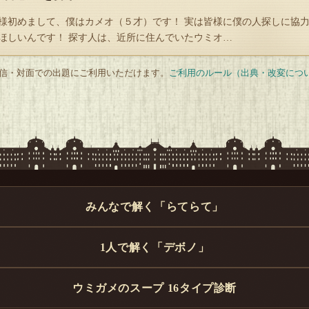
様初めまして、僕はカメオ（５才）です！ 実は皆様に僕の人探しに協
ほしいんです！ 探す人は、近所に住んでいたウミオ…
 配信・対面での出題にご利用いただけます。
ご利用のルール（出典・改変につ
みんなで解く「らてらて」
1人で解く「デボノ」
ウミガメのスープ 16タイプ診断