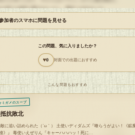
かが来ても絶対に開けなかったし、電話にも出なかった。
 参加者のスマホに問題を見せる
ちゃんはしっかりと言いつけを守った。
つまでもいつまでも言いつけを守った。
えであえいでもまだ言いつけを守った。
この問題、気に入りましたか？
うとう死ぬまでなお言いつけを守った。
♥
0
対面での出題におすすめ
してお母さんは帰ってこなかった。
ういうお話でした。
こんな問題もおすすめ
 単発。可愛そうな子ヤギ。難易度は中？
ウミガメのスープ
無抵抗敗北
Q
 敵に追い詰められた（´ω｀） 土使いディダムズ『喰らうがよい！《鉱
解答を開封する
槍》』 毒使いえぜりん『キャーハハハッ！死に…