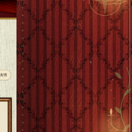
・友情
。