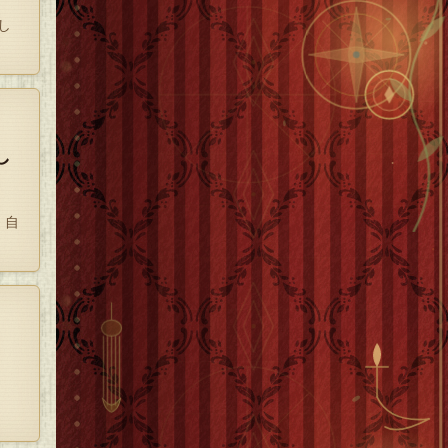
し
し
、自
。