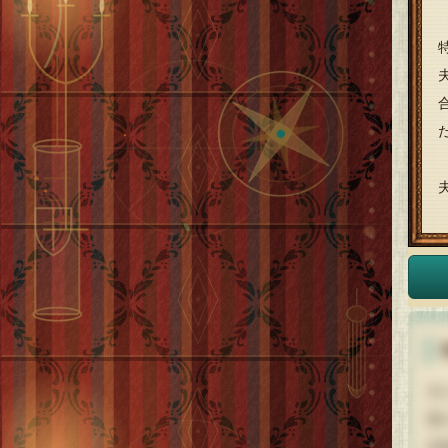
夫
妻
悲