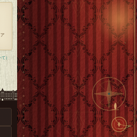
、ア
いて）