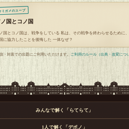
ウミガメのスープ
アノ国とコノ国
ノ国とコノ国は、戦争をしている 私は、その戦争を終わらせるために
国に協力したことを後悔した 一体なぜ？
 配信・対面での出題にご利用いただけます。
ご利用のルール（出典・改変につ
みんなで解く「らてらて」
1人で解く「デボノ」