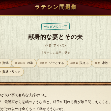
ラテシン問題集
ウミガメのスープ
献身的な妻とその夫
作者: アイゼン
旧ラテシン表示で見る
標準
標準
ゾッとする
笑える
家族
度
所要時間
雰囲気
雰囲気
題材
叙述トリック
け
仲が良い事で有名な夫婦がいた。
が、最近家から悲鳴のような声と、硝子の割れる音が毎日聞こえてくる
だがそれ以外は全くもって幸せそうなのだ。