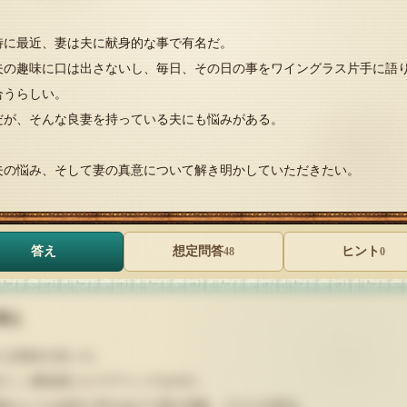
特に最近、妻は夫に献身的な事で有名だ。
夫の趣味に口は出さないし、毎日、その日の事をワイングラス片手に語
合うらしい。
だが、そんな良妻を持っている夫にも悩みがある。
夫の悩み、そして妻の真意について解き明かしていただきたい。
答え
想定問答
ヒント
48
0
答え
には悩みがあった。
がここ最近妙にヒステリックなのだ。
鳴のような金切り声をあげて皿や花瓶、グラスを割る。