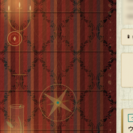
だ
精
た

あ
「
か
「
「
そ
思
妻
切
「