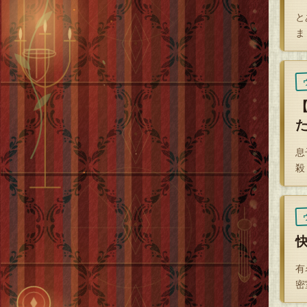
と
さ
ま
息
殺
有
密