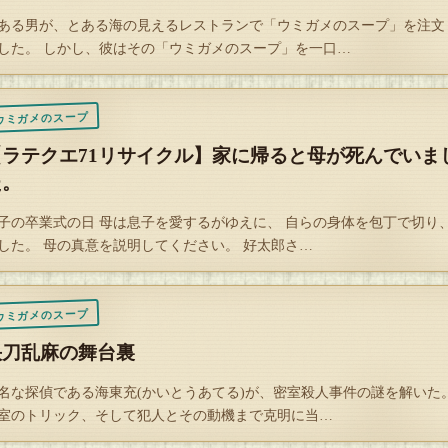
ある男が、とある海の見えるレストランで「ウミガメのスープ」を注文
れそうになって、それで……と、証言する為よ」
した。 しかし、彼はその「ウミガメのスープ」を一口…
Q
ウミガメのスープ
解答を開封する
【ラテクエ71リサイクル】家に帰ると母が死んでいま
タップで封を割る
た。
子の卒業式の日 母は息子を愛するがゆえに、 自らの身体を包丁で切り
した。 母の真意を説明してください。 好太郎さ…
ウミガメのスープ
快刀乱麻の舞台裏
名な探偵である海東充(かいとうあてる)が、密室殺人事件の謎を解いた
室のトリック、そして犯人とその動機まで克明に当…