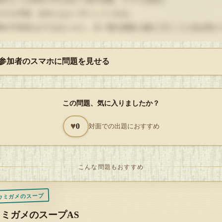
がその半面、自分にはよく尽くしてくれる。
神が不安定なのではないかと、近々妻を病院に連れて行こうと夫は考え
。
 参加者のスマホに問題を見せる
る日の夜、ワインを飲みながら、夫は妻にこう訊いてみた。
なあ、何で最近ヒステリックなんだ？ 病院、行った方が良いんじゃな
？」
この問題、気に入りましたか？
私がヒステリックですって？」
ああ。何か最近皿割ったり、金切り声を上げたり……」
♥
0
対面での出題におすすめ
う言って、夫は息を呑んだ。妻の目の色が変わったのだ。
わず後ろに引いて、そして椅子ごと倒れた。
はワインのボトルを掴んで、ボトルを叩き割った。飛び散る硝子片と赤
こんな問題もおすすめ
っ先を、動けない夫に向けて、妻はこう言った。
ウミガメのスープ
ウミガメのスープAS
最近夫はパチンコに明け暮れ、お酒を飲んだら暴れて……その日も夫に