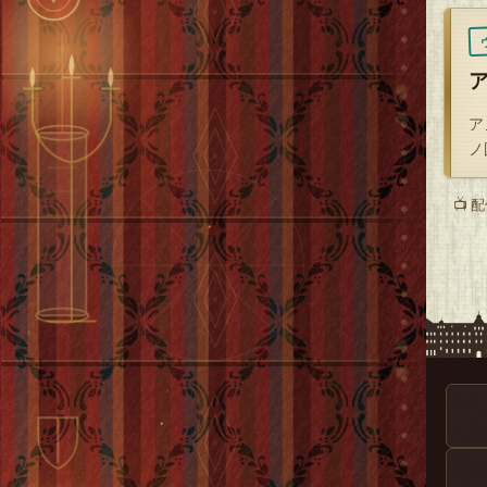
ア
ノ
📺