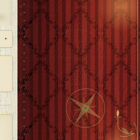
てい
+
い
。
乱暴