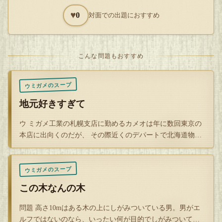
芽がすぐ入るほどの生命力ということで親しまれている明日
♥
0
対面での出題におすすめ
葉、江戸の前から保存食として同じ塩水に何度も魚を浸して
作られたくさや汁「塩汁 で魚を発酵させた料理くさや、ま
た沢山の焼酎などなど、、、
こんな問題もおすすめ
温暖な黒潮に囲まれた漁業の豊かな八丈島では5つの地域区
ウミガメのスープ
分に分かれています。
地元好きすぎて
ウ ミガメ工業の札幌支店に勤めるカメオは年に数回東京の
大賀郷、三根、樫立、末吉、中之郷。
本店に出向くのだが、 その際近くのデパートで北海道物産
展を催してい…
大賀郷は特に栄えている「といったらほかの地域が失礼です
が 地区です。空港や海水浴場、ふるさと村や歴史民俗資料
ウミガメのスープ
館などの観光名所が多数存在します。大賀郷地区にはスーパ
この木なんの木
ーあさぬまという島内でおそらく一番規模が大きいであろう
スーパーがあります。末吉地区などの一番離れた場所からも
問題 高さ10mはある木の上にしがみついている男。男がエ
ルフではないのなら、いったい何が目的でしがみついてい
多数お客さんがやってきます。スーパーあさぬまでは特に島