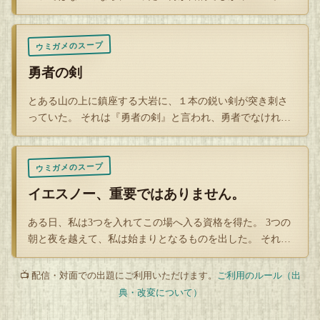
るのだろう？
寿しの取り揃えが多く、様々な高級魚を島寿しで食べること
ができます。
ウミガメのスープ
勇者の剣
三根地区では、八丈島を代表する巨大な海水浴場の1つ底土
海水浴場が存在します。底土は黒潮に囲まれた温暖な気候の
とある山の上に鎮座する大岩に、１本の鋭い剣が突き刺さ
っていた。 それは『勇者の剣』と言われ、勇者でなければ
ため3月からサーファーが訪れたり釣り客もいるなど海水浴
引き抜けないと…
以外でも楽しむことができます。また、浜松町から出た定期
的に八丈島に来る船も底土海水浴場の隣にある底土港にやっ
ウミガメのスープ
てくるため運が良ければ船を見ることも可能です。
イエスノー、重要ではありません。
樫立地区では八丈島の名物の1つである服部屋敷での「服部
ある日、私は3つを入れてこの場へ入る資格を得た。 3つの
太鼓」が楽しめます。
朝と夜を越えて、私は始まりとなるものを出した。 それか
らずっと、…
あまり大きな声で言えることではありませんが、服部屋敷に
📺 配信・対面での出題にご利用いただけます。
ご利用のルール（出
祖母の家が近いので毎回滞在したときは服部太鼓を目覚まし
典・改変について）
時計の代わりにしている所存です。贅沢です。お金を払わな
くても服部太鼓が聞けるのですからw