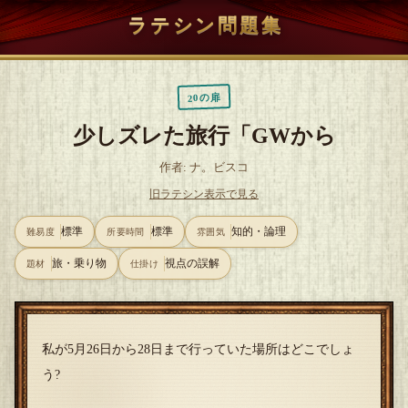
ラテシン問題集
20の扉
少しズレた旅行「GWから
作者: ナ。ビスコ
旧ラテシン表示で見る
標準
標準
知的・論理
難易度
所要時間
雰囲気
旅・乗り物
視点の誤解
題材
仕掛け
私が5月26日から28日まで行っていた場所はどこでしょ
う?