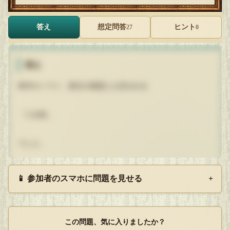
答え
想定問答
ヒント
27
0
答え
東洋のハワイ、東京の南国とも言われる
「八丈島」
でした。
ここから下はただのレビュー文となりますので興味の無い方
📱 参加者のスマホに問題を見せる
+
はスルーでどうぞぉー。
人口約7,000人
この問題、気に入りましたか？
特産品は今生産している家がとても少ない黄八丈、明日また