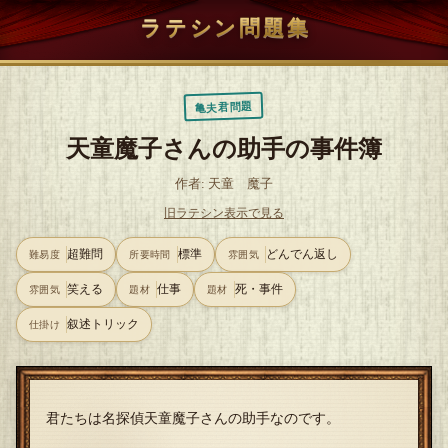
ラテシン問題集
亀夫君問題
天童魔子さんの助手の事件簿
作者: 天童 魔子
旧ラテシン表示で見る
超難問
標準
どんでん返し
難易度
所要時間
雰囲気
笑える
仕事
死・事件
雰囲気
題材
題材
叙述トリック
仕掛け
君たちは名探偵天童魔子さんの助手なのです。