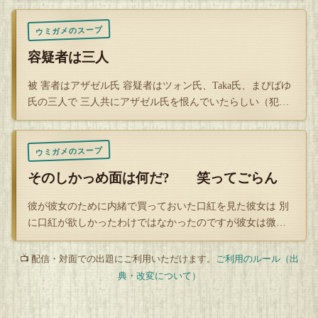
ウミガメのスープ
なので魔子さんを総動員してしらみつぶしに捜せば見つかる
容疑者は三人
のです。
被 害者はアザゼル氏 容疑者はツォン氏、Taka氏、まぴばゆ
氏の三人で 三人共にアザゼル氏を恨んでいたらしい（犯人
時刻は…
ちなみに喫煙者は太郎さんと野原さんとカメオ社長なのです
ウミガメのスープ
よ
そのしかっめ面は何だ? 笑ってごらん
彼が彼女のために内緒で買っておいた口紅を見た彼女は 別
に口紅が欲しかったわけではなかったのですが彼女は微笑
みました。 一…
📺 配信・対面での出題にご利用いただけます。
ご利用のルール（出
典・改変について）