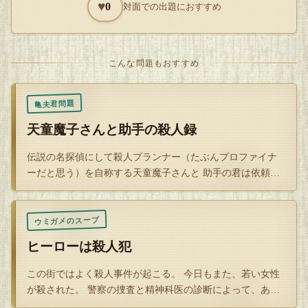
カメオ社長は自分を殺すことにより大金と自由を得ることが
♥
0
対面での出題におすすめ
出来たのです。
こんな問題もおすすめ
そしてこのトリックが成功するためには 共犯者のカメコさ
んの協力が必要なのです。
亀夫君問題
天童魔子さんと助手の殺人録
伝説の名探偵にして殺人プランナー（たぶんプロファイナ
助手が食事を取りに行った隙にカメオ社長はあらかじめ隠し
ーだと思う）を自称する天童魔子さんと 助手の君は依頼人
ておいた偽物と入れ替わり殺害。
に会うため指定…
助手が戻ってくる前に秘書室に隠れているのです。
ウミガメのスープ
ヒーローは殺人犯
そして秘書室を確認する場合は中にある更衣室と応接間を行
この街ではよく殺人事件が起こる。 今日もまた、若い女性
が殺された。 警察の捜査と精神科医の診断によって、ある
き来しやり過ごしているのです。
男が犯人とし…