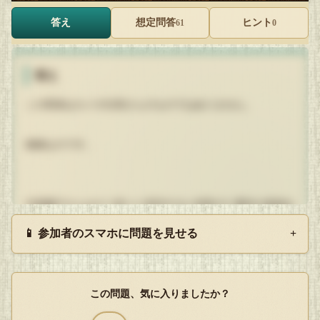
答え
想定問答
ヒント
61
0
答え
この死体はカメオ社長さんのものではありません。
偽物なのです。
天童魔子さんはそう高々に宣言すると得意げに事件の真相を
解明しました。
📱 参加者のスマホに問題を見せる
+
カメオ社長には多額の借金と保険金が掛けられていました。
この問題、気に入りましたか？