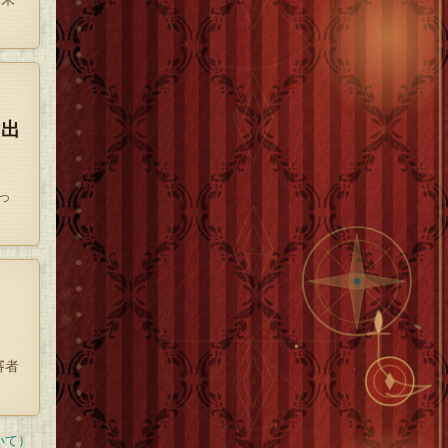
た出
っ
審者
いて）