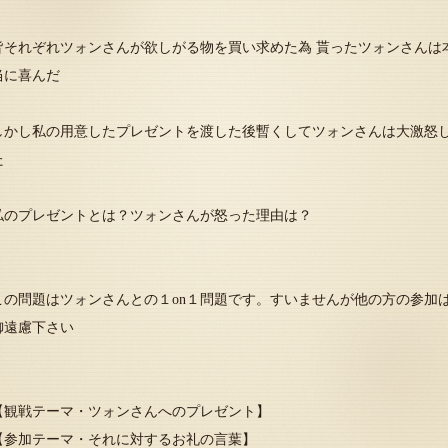
皆それぞれツォンさんが欲しがる物を買い求めた為 貰ったツォンさんは
当に喜んだ
しかし私の用意したプレゼントを渡した後暫くしてツォンさんは大激怒
た
私のプレゼントとは？ツォンさんが怒った理由は？
この問題はツォンさんとの１on１問題です。すいませんが他の方の参加
御遠慮下さい
【観戦テーマ・ツォンさんへのプレゼント】
【参加テーマ・それに対するお礼の言葉】