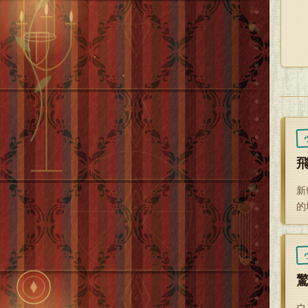
さ
え
T
ま
と
私
新
喜
的
他
を
ウ