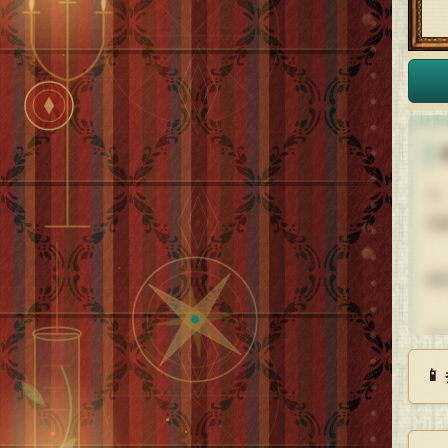
大
富
誕
オ
F

低
t
ｼ