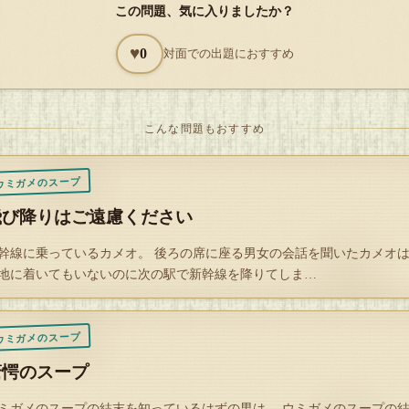
この問題、気に入りましたか？
しゃ…【エスパーの素】
ねこー☆…【猫】
♥
0
対面での出題におすすめ
TR…【シェイカーの蓋】
ぴばゆ…【カピバラ神の壺 税込０円】
こんな問題もおすすめ
ても喜ぶツォン爺さん
ウミガメのスープ
は他の皆に見られ無いようにプレゼントを渡す。中身は最新式小型補聴
飛び降りはご遠慮ください
幹線に乗っているカメオ。 後ろの席に座る男女の会話を聞いたカメオ
んで補聴器をつけるツォン爺さん。そして………
地に着いてもいないのに次の駅で新幹線を降りてしま…
の皆はツォンが耳の悪いことを知っているので小声で悪口や早く死んで
寄越せなどと話していたのだった
ウミガメのスープ
驚愕のスープ
ミガメのスープの結末を知っているはずの男は、 ウミガメのスープの