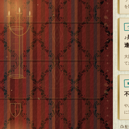
を
計
—
大
て
や
に
📺