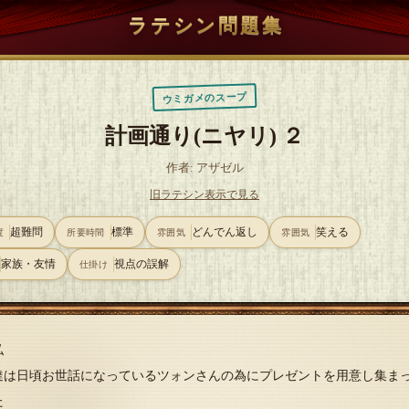
ラテシン問題集
ウミガメのスープ
計画通り(ニヤリ) ２
作者: アザゼル
旧ラテシン表示で見る
超難問
標準
どんでん返し
笑える
度
所要時間
雰囲気
雰囲気
家族・友情
視点の誤解
仕掛け
私
達は日頃お世話になっているツォンさんの為にプレゼントを用意し集ま
た