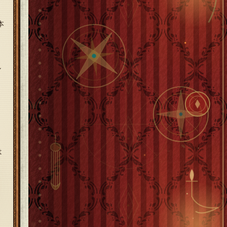
本
し
は