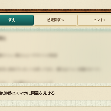
答え
想定問答
ヒント
56
0
答え
豪のツォン爺さんとパラサイトの私達
生日に各自プレゼントを持ってきた（購入はツォン名義のカード）
リオン…【な魔子さんクッション】
Fタマゴちゃん…【綺麗なフローリング】
 参加者のスマホに問題を見せる
空飛行便…【ラテシンでのハンドルネーム改名権（偽）】
suna…【香川のシュートを狂わせている何か】
ﾁﾃﾝﾊﾞｯﾄｰ…【伝説の超カクテル】