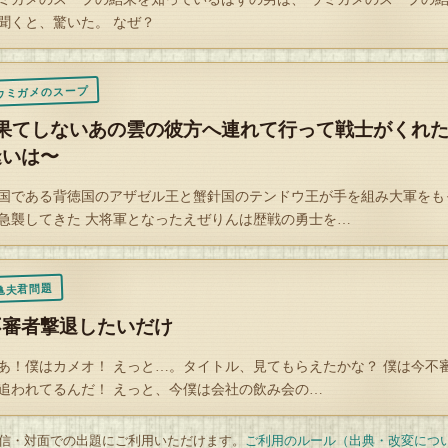
聞くと、驚いた。 なぜ？
画通り（ニヤリ）
 ツォンさんとの１on１問題です（他の方の参加は御遠慮下さい）
ウミガメのスープ
♪果てしないあの雲の彼方へ連れて行って戦士がくれ
Q
逢いは〜
解答を開封する
国である背徳国のアザゼル王と蟹針国のテンドウ王が手を組み大軍をも
タップで封を割る
急襲してきた 大将軍となったえぜりんは歴戦の勇士を…
亀夫君問題
不審者撃退したいだけ
あ！僕はカメオ！ えっと…。タイトル、見てもらえたかな？ 僕は今不
追われてるんだ！ えっと、今僕は会社の飲み会の…
 配信・対面での出題にご利用いただけます。
ご利用のルール（出典・改変につ