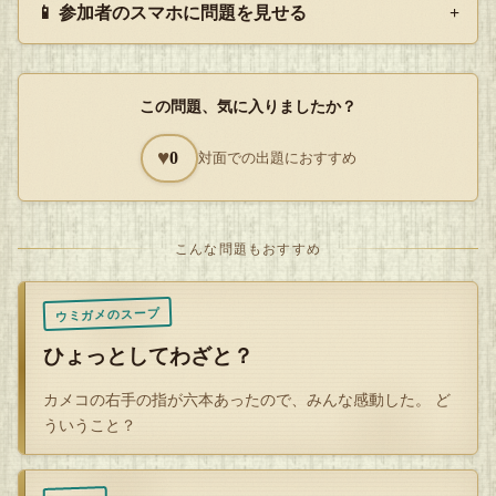
📱 参加者のスマホに問題を見せる
+
たプエさん、
お見事でした！^^
この問題、気に入りましたか？
♥
0
対面での出題におすすめ
Q
解答を開封する
タップで封を割る
こんな問題もおすすめ
ウミガメのスープ
ひょっとしてわざと？
カメコの右手の指が六本あったので、みんな感動した。 ど
ういうこと？