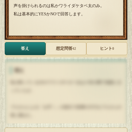
声を掛けられるのは私かワライダケタベ太のみ。
私は基本的にYESかNOで回答します。
答え
想定問答
ヒント
42
0
答え
私が飼っている犬のワライダケタベ太は４本の脚で地面に立
っていたが、
プエさんによる『お手！』の指示で前脚の片方をプエさんの
掌に乗せた。
ワライダケタベ太が地面に触れている面積を約75％に減らし