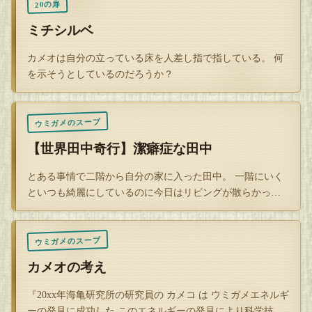
20の扉
ミチシルベ
カメオは自分の立っている床を人差し指で指している。 何
を示そうとしているのだろうか？
ウミガメのスープ
【世界田中奇行】潔癖症な田中
とある事情で二階から自分の家に入った田中。 一階にいく
といつも綺麗にしているのに今日はリビングが散らかって
いた。 ソファ…
ウミガメのスープ
カメオの考え
『20xx年海亀研究所の研究員の カメコ は ウミガメエネルギ
ーの発見に成功した このエネルギーの発見により科学技術