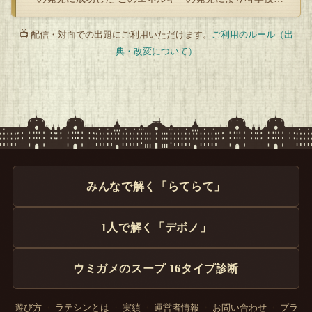
は大…
📺 配信・対面での出題にご利用いただけます。
ご利用のルール（出
典・改変について）
みんなで解く「らてらて」
1人で解く「デボノ」
ウミガメのスープ 16タイプ診断
遊び方
・
ラテシンとは
・
実績
・
運営者情報
・
お問い合わせ
・
プラ