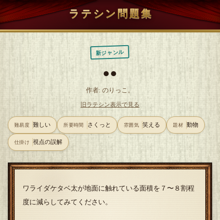
ラテシン問題集
新ジャンル
●●
作者: のりっこ。
旧ラテシン表示で見る
難しい
さくっと
笑える
動物
難易度
所要時間
雰囲気
題材
視点の誤解
仕掛け
ワライダケタベ太が地面に触れている面積を７〜８割程
度に減らしてみてください。