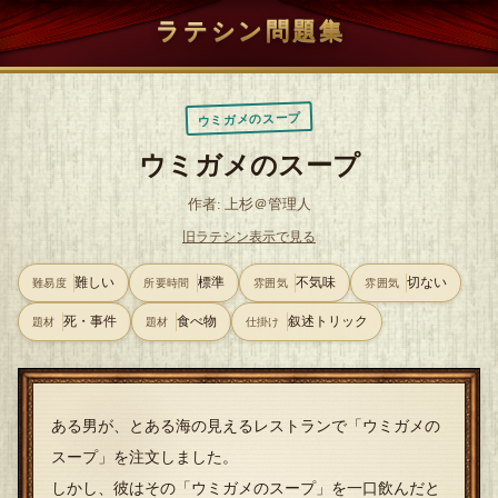
ラテシン問題集
ウミガメのスープ
ウミガメのスープ
作者: 上杉＠管理人
旧ラテシン表示で見る
難しい
標準
不気味
切ない
難易度
所要時間
雰囲気
雰囲気
死・事件
食べ物
叙述トリック
題材
題材
仕掛け
ある男が、とある海の見えるレストランで「ウミガメの
スープ」を注文しました。
しかし、彼はその「ウミガメのスープ」を一口飲んだと