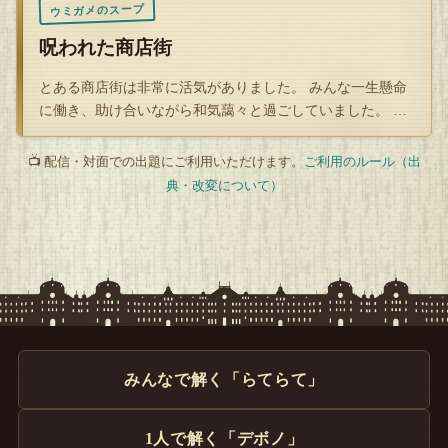
ウミガメのスープ
呪われた商店街
とある商店街は非常に活気がありました。 みんな一生懸命
に働き、助け合いながら和気藹々と過ごしていました。 け
れど、ある日…
📺 配信・対面での出題にご利用いただけます。
ご利用のルール（出
典・改変について）
みんなで解く「らてらて」
1人で解く「デボノ」