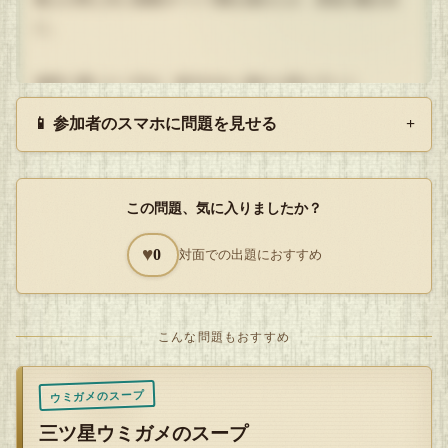
に。
食料に瀕した一行は、体力のない者から死んでいく。
やがて、生き残っているものは、生きるために死体の肉を食
📱 参加者のスマホに問題を見せる
+
べ始めるが
一人の男はコレを固辞。当然、その男はみるみる衰弱してい
く。
この問題、気に入りましたか？
見かねた他のものが、「これは海がめのスープだから」と偽
り
♥
0
対面での出題におすすめ
男にスープを飲ませ、救難まで生き延びさせた。
しかし、レストランで明らかに味の違う
こんな問題もおすすめ
この 「本物の海がめのスープ」に直面し
そのすべてを悟り、死に至る。
ウミガメのスープ
三ツ星ウミガメのスープ
— すべてはここから始まった。