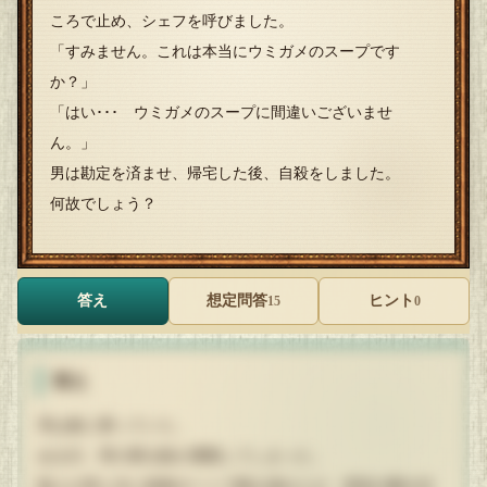
ころで止め、シェフを呼びました。
「すみません。これは本当にウミガメのスープです
か？」
「はい･･･ ウミガメのスープに間違いございませ
ん。」
男は勘定を済ませ、帰宅した後、自殺をしました。
何故でしょう？
答え
想定問答
ヒント
15
0
答え
男は船に乗っていた。
ある日、男の乗る船が遭難してしまった。
数人の男と共に救難ボートで難を逃れたが、漂流の憂き目