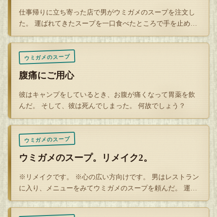
仕事帰りに立ち寄った店で男がウミガメのスープを注文し
た。 運ばれてきたスープを一口食べたところで手を止め、
Q
シェフを呼んだ…
解答を開封する
ウミガメのスープ
タップで封を割る
腹痛にご用心
彼はキャンプをしているとき、お腹が痛くなって胃薬を飲
んだ。 そして、彼は死んでしまった。 何故でしょう？
ウミガメのスープ
ウミガメのスープ。リメイク2。
※リメイクです。 ※心の広い方向けです。 男はレストラン
に入り、メニューをみてウミガメのスープを頼んだ。 運ば
れてきたス…