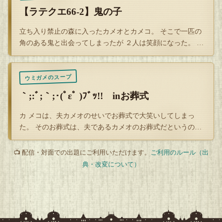
【ラテクエ66-2】鬼の子
右の住人は昼の陽気に眠りこけてしまったと呻きながら動き
回っています。
立ち入り禁止の森に入ったカメオとカメコ。 そこで一匹の
角のある鬼と出会ってしまったが ２人は笑顔になった。 一
体なぜ?
最も耐え難いのは上と下のカップルが冬布団をクリーニング
に出してしまったとかで
ウミガメのスープ
寒いらしくお約束のセリフとともにイチャつき始めたこと。
｀;:ﾞ;｀;･(ﾟεﾟ )ﾌﾞｯ!! inお葬式
壁の薄いボロアパートで男は３６０度から攻撃を受けまし
カ メコは、夫カメオのせいでお葬式で大笑いしてしまっ
た。
た。 そのお葬式は、夫であるカメオのお葬式だというの
に、だ。 一体何…
男は気を紛らわす相手も趣味も持ちません。
📺 配信・対面での出題にご利用いただけます。
ご利用のルール（出
男はキレてアパートを飛び出し、その足で不動産屋に駆け込
典・改変について）
みました。
引っ越しソバをすすっても隣に聞こえない所にしよう、と。
「な！黒でしょ？」