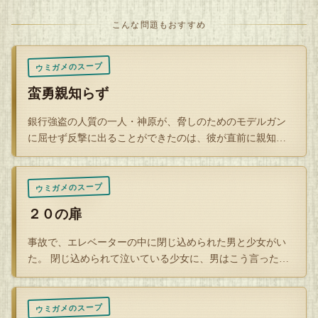
「起きる！起きる！起きる！」
こんな問題もおすすめ
夜になり北風のターンが来ました。
北風はびゅうびゅうと太陽が残した熱をさらっていきます。
ウミガメのスープ
人々が足早に帰路に着くのを見て北風は勝利を確信しまし
蛮勇親知らず
た。
銀行強盗の人質の一人・神原が、脅しのためのモデルガン
太陽は布団を頭から被りなお眠る男を見て訝しげな表情で
に屈せず反撃に出ることができたのは、彼が直前に親知ら
す。
ずを抜いていたお…
数分後、男はボロアパートで愕然としていました。
ウミガメのスープ
朝暑さも夜寒さも堪えきった男を限界に持っていったのは騒
２０の扉
音でした。
なんということでしょう。
事故で、エレベーターの中に閉じ込められた男と少女がい
た。 閉じ込められて泣いている少女に、男はこう言った。
「ゲームをし…
左の住人は昼夜の気温差に風邪を引き咳とくしゃみが止まら
ないようです。
ウミガメのスープ