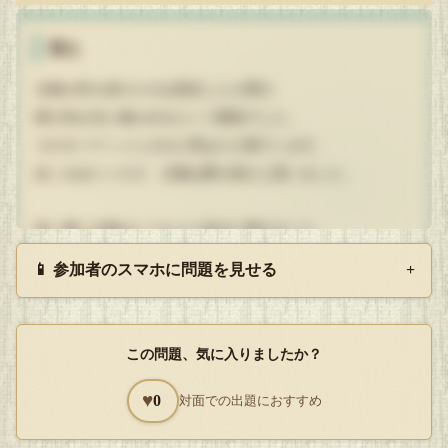
答え
北風が持ち掛けたのは指定した人間の
眼の色を先に確かめるという勝負でした。
そのターゲットにされた男はただ寝ています。
起こせばいいだけ、太陽は勝ち戦だと思いました。
朝一番に太陽はいつもより多めに輝きました。
しかし男は寝返り一つ打った後目覚める気配もありません。
📱 参加者のスマホに問題を見せる
+
太陽はもっと照らしますが男は布団に潜ってしまいました。
北風は疲れ果てた太陽に夜までチャンスをやると笑います。
その日は太陽の意地のせいで春先とは思えない陽気でした。
この問題、気に入りましたか？
「どうしてそこで起きないんだよ?!」
♥
0
対面での出題におすすめ
「ソチだって頑張ってんだから!!」