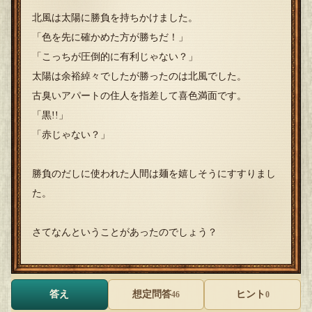
北風は太陽に勝負を持ちかけました。
「色を先に確かめた方が勝ちだ！」
「こっちが圧倒的に有利じゃない？」
太陽は余裕綽々でしたが勝ったのは北風でした。
古臭いアパートの住人を指差して喜色満面です。
「黒!!」
「赤じゃない？」
勝負のだしに使われた人間は麺を嬉しそうにすすりまし
た。
さてなんということがあったのでしょう？
答え
想定問答
ヒント
46
0