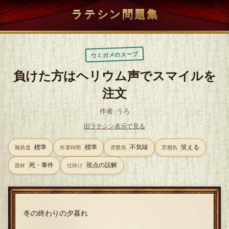
ラテシン問題集
ウミガメのスープ
負けた方はヘリウム声でスマイルを
注文
作者: うろ
旧ラテシン表示で見る
標準
標準
不気味
笑える
難易度
所要時間
雰囲気
雰囲気
死・事件
視点の誤解
題材
仕掛け
冬の終わりの夕暮れ