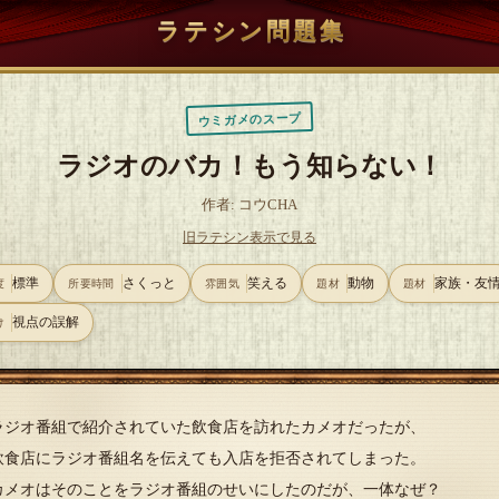
ラテシン問題集
ウミガメのスープ
ラジオのバカ！もう知らない！
作者: コウCHA
旧ラテシン表示で見る
標準
さくっと
笑える
動物
家族・友
度
所要時間
雰囲気
題材
題材
視点の誤解
け
ラジオ番組で紹介されていた飲食店を訪れたカメオだったが、
飲食店にラジオ番組名を伝えても入店を拒否されてしまった。
カメオはそのことをラジオ番組のせいにしたのだが、一体なぜ？