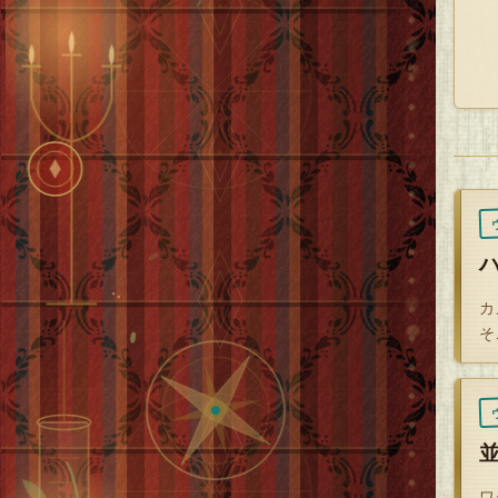
「
後
そ
た
カ
の
店
カ
引
そ
カ
後
ワ