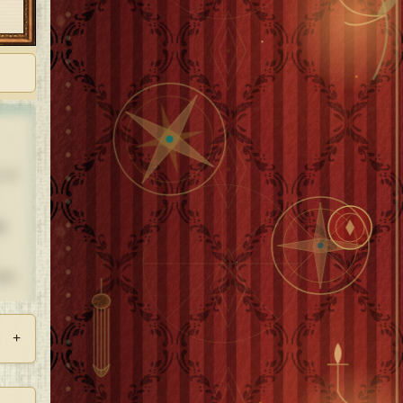
ドラ
あ
るた
+
、