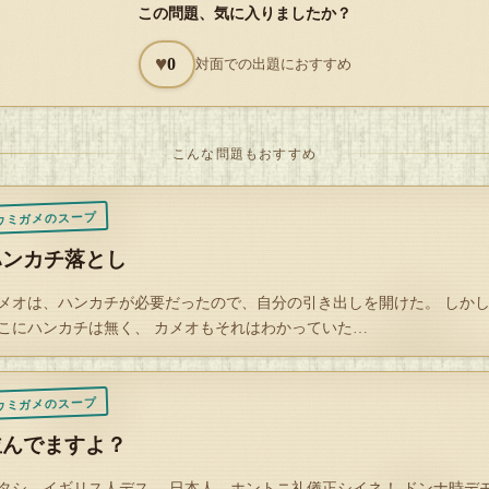
この問題、気に入りましたか？
この店は犬を連れても大丈夫なのか！」と勘違いしてしまった。
♥
0
対面での出題におすすめ
日、番組で紹介された飲食店にペットを連れて訪れたカメオだったが、
の店の入り口に「ペット禁止！」と張り出されており、結局入店できな
。
こんな問題もおすすめ
メオ「なんで『ポチの不思議なガーデン（ラジオ番組名）』のポチはOK
ウミガメのスープ
に、ウチのケルベロスちゃんは駄目なんだ！？」
ハンカチ落とし
員「あの番組の犬は番組上の演出であり、架空の存在と伺っております
メオは、ハンカチが必要だったので、自分の引き出しを開けた。 しか
き取りください。」
こにハンカチは無く、 カメオもそれはわかっていた…
メオ「くっそー、あのラジオのバカ！もう知らない！ヽ(`Д´)ﾉｳﾜｧｧﾝ!! 」
ウミガメのスープ
日、カメオはペットを自宅において、ひとりで飲食店を満喫した。
並んでますよ？
タシ、イギリス人デス。 日本人、ホントニ礼儀正シイネ！ ドンナ時デ