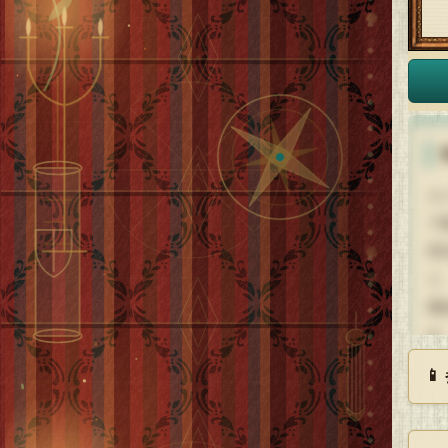
カ
マ
実
り
番
め
実

そ
語