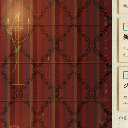
番
後
ヒ
ジ
ピ
と
れ
ジ
カ
子
📺