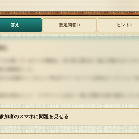
答え
想定問答
ヒント
53
0
答え
メオが聴いているラジオ番組は、語り部と愛犬が一緒に行動するラジオ
風の旅番組だった。
在する店舗のインタビュー等を行うトークパート以外はフィクションで
、
組内の演出として、ドラマパートは犬と一緒に行動する体で進行してい
、
際の取材時に犬は居ない。
 参加者のスマホに問題を見せる
のラジオ番組で、近場に穴場の飲食店があることを知ったカメオだが、
り部と犬が共に入店し、店長に話を聞くという演出を真に受けてしまい