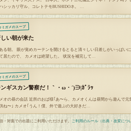
ハシッカリ守ル、コレトテモBUSHIDOネ。 …
書き）
ントで書いたラジオ番組は、TOKYO FM系の「ピートのふしぎなガレー
」という番組です。
ウミガメのスープ
エール瀧さんの楽しそうなアフレコが聴けますよ。
新しい朝が来た
ある朝。 眼が覚めカーテンを開けるとると清々しい日差しがいっぱい
Q
て居たので、 カメオは絶望した。 状況を補完して…
解答を開封する
タップで封を割る
ウミガメのスープ
ンギスカン警察だ！｀・ω・´)∋|ｶﾞﾗｯ
メオの昼の会話 近所のおば様｢あ〜ら、カメオくんは昼間から遊んで元
供ね〜｣ カメオ｢うん！僕、外で遊ぶの大好きだ…
 配信・対面での出題にご利用いただけます。
ご利用のルール（出典・改変につ