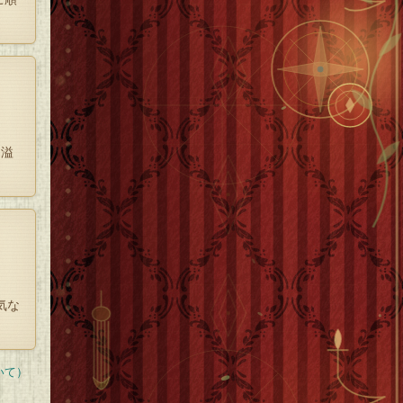
に溢
気な
いて）