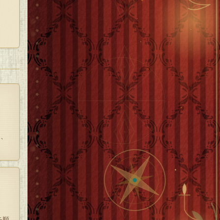
かっ
な
。お
し、
モ順