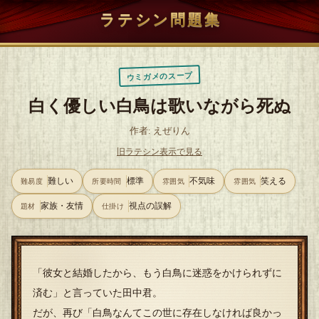
ラテシン問題集
ウミガメのスープ
白く優しい白鳥は歌いながら死ぬ
作者: えぜりん
旧ラテシン表示で見る
難しい
標準
不気味
笑える
難易度
所要時間
雰囲気
雰囲気
家族・友情
視点の誤解
題材
仕掛け
「彼女と結婚したから、もう白鳥に迷惑をかけられずに
済む」と言っていた田中君。
だが、再び「白鳥なんてこの世に存在しなければ良かっ