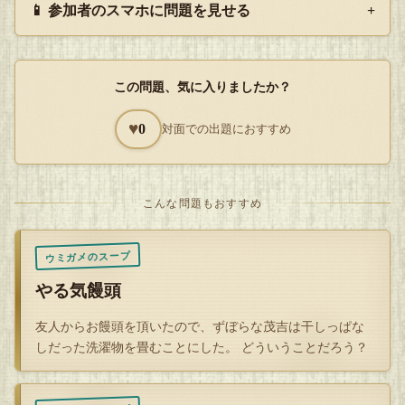
📱 参加者のスマホに問題を見せる
+
「何度も」なので次第に怒りが溜まってくる。
彼も、この世に「白鳥」が存在しなければ自分が間違われる
ことはないのに、と怒っていたのであった。
この問題、気に入りましたか？
♥
0
対面での出題におすすめ
だってさー！
「青島」だったら普通「あおしま」で、
こんな問題もおすすめ
「あおとり」とか言われることないと思うんだよ。
ウミガメのスープ
「赤島」だったら、「もしかして赤鳥かも」って思われ
やる気饅頭
るかもしれないけど、
友人からお饅頭を頂いたので、ずぼらな茂吉は干しっぱな
よく見れば「島」だってわかってもらえると思うんだ
しだった洗濯物を畳むことにした。 どういうことだろう？
よ。
でも、オレの場合、