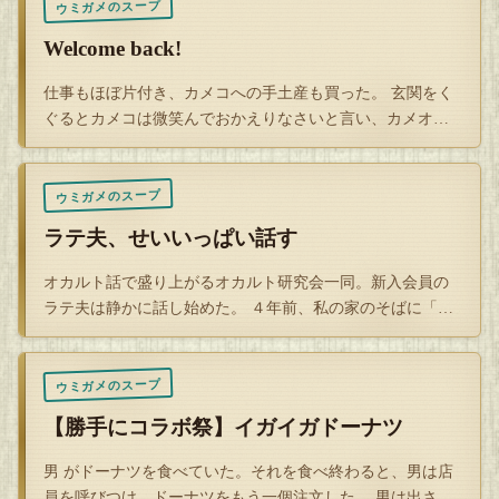
ウミガメのスープ
ろくろく文字を見ないで「しらとり」とか「はくちょ
Welcome back!
う」とかって読まれるんだぜ。
ムカつくわー
仕事もほぼ片付き、カメコへの手土産も買った。 玄関をく
ぐるとカメコは微笑んでおかえりなさいと言い、カメオは
手土産も渡さず…
オレはトリの白鳥もキライだし、世の中の「シラトリさ
ん」もキライだし。
ウミガメのスープ
小説家のナントカ白鳥（はくちょう）とか、消えてしま
ラテ夫、せいいっぱい話す
え！と思うわ。
オカルト話で盛り上がるオカルト研究会一同。新入会員の
ラテ夫は静かに話し始めた。 ４年前、私の家のそばに「洋
風総本舗・菜連…
長年付き合っていた「彼女」との婚姻届を出すにあたり、彼
ウミガメのスープ
は、妻の氏（苗字）の「田中」を選ぶことを提案した。
【勝手にコラボ祭】イガイガドーナツ
「彼女」はどちらでもいいと言ったので、2人の苗字は妻の
方になった。
男 がドーナツを食べていた。それを食べ終わると、男は店
員を呼びつけ、ドーナツをもう一個注文した。 男は出され