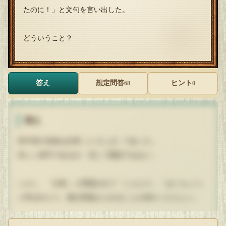
たのに！」と文句を言い出した。
どういうこと？
答え
想定問答
ヒント
68
0
答え
田中君の旧姓は白島（しろしま）であった。
珍しい苗字であるが、決して難読ではない。
しかし、「白鳥」と間違われて「しらとり」「はくちょう」
と呼ばれたり、書き間違えられることが多かったらしい。
間違える方はただの1回かもしれないが、間違えられる方は