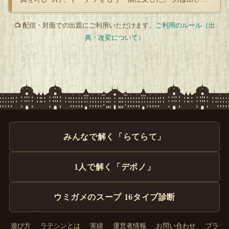
たドーナツの…
これで彼はもう、「白鳥」と間違われることはなくなるのだ
📺 配信・対面での出題にご利用いただけます。
ご利用のルール（出
が、改姓するのだから手続きが大変だ。
典・改変について）
職場への提出書類、通帳の書き換え、免許の書き換え、数多
の名義変更……
加えて、やはり男性が苗字を変えるケースはまだまだ少数派
だからなのか、知人らがいちいち「何で？」とか「婿入
り？」などと訊いてくるのもうっとうしい。
みんなで解く「らてらて」
この世に「白鳥」という熟語や苗字が存在しなければ、多
1人で解く「デボノ」
分、妻の氏に改姓するという選択はしなかっただろうから、
こんな面倒なことにならずに済んだのに！
ウミガメのスープ 16タイプ診断
……と、文句を言う田中君なのであった。
遊び方
・
ラテシンとは
・
実績
・
運営者情報
・
お問い合わせ
・
プラ