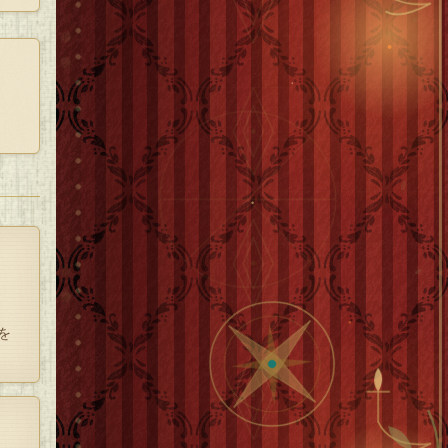
オは
う。
を