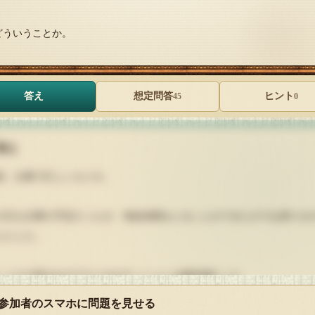
どういうことか。
答え
想定問答
ヒント
45
0
答え
段、仕事で忙しいカメオ。
の日も仕事の予定だったが、有給休暇をとることができたので山登りを
とにした。
しぶりの登山なのでカメオのテンションは最高潮だった。
 参加者のスマホに問題を見せる
物の準備も終わり自宅を出ると、黄色い帽子をかぶり、ランドセルを背