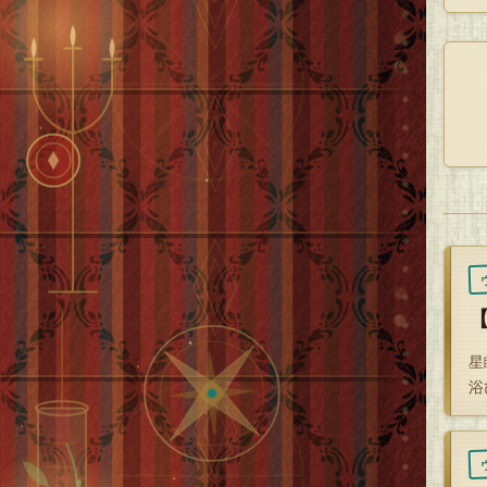
た
平
あ
「
カ
現
星
せ
浴
「
カ