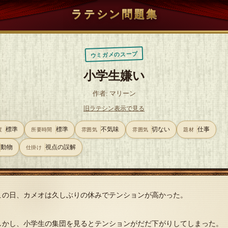
ラテシン問題集
ウミガメのスープ
小学生嫌い
作者: マリーン
旧ラテシン表示で見る
標準
標準
不気味
切ない
仕事
度
所要時間
雰囲気
雰囲気
題材
動物
視点の誤解
仕掛け
この日、カメオは久しぶりの休みでテンションが高かった。
しかし、小学生の集団を見るとテンションがだだ下がりしてしまった。