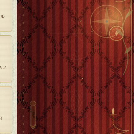
ール
カメ
イ