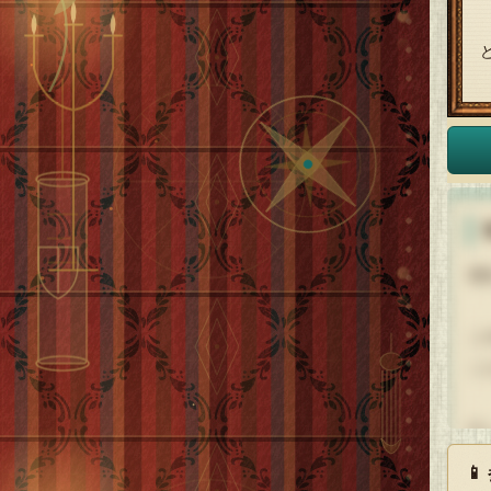
普
こ
こ
久

荷