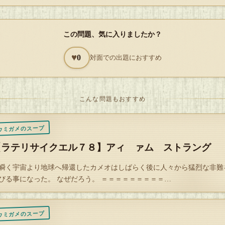
小学生の集団が歩いていた。
この問題、気に入りましたか？
日なので小学生が登校しているのは当たり前だが、その集団を見てカメ
ることに気が付いてしまった。
♥
0
対面での出題におすすめ
小学生の集団全員、傘持ってる・・・」
こんな問題もおすすめ
メオは天気予報を見るのを忘れていた。
ウミガメのスープ
在、雨は降っていない、ということはこれから雨が確実に降るのであろ
【ラテリサイクエル７８】アィ ァム ストラング
瞬く宇宙より地球へ帰還したカメオはしばらく後に人々から猛烈な非難
っかくの休日なのに雨の中、山を登らなければいけないのである。
びる事になった。 なぜだろう。 ＝＝＝＝＝＝＝＝＝…
うわー、萎えるわー」
ウミガメのスープ
メオはどんよりした気分で山に向かうのであった。