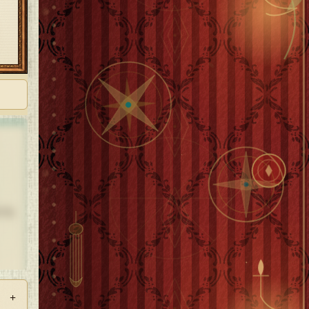
する
+
負っ