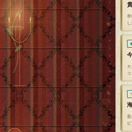
早
し
カ
コ
昔
ビ