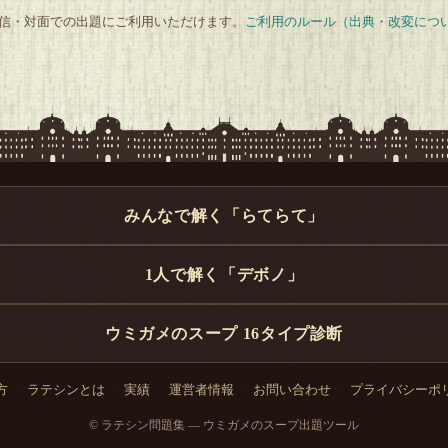
 配信・対面での出題にご利用いただけます。
ご利用のルール（出典・改変につ
みんなで解く「らてらて」
1人で解く「デボノ」
ウミガメのスープ 16タイプ診断
方
・
ラテシンとは
・
実績
・
運営者情報
・
お問い合わせ
・
プライバシーポ
© ラテシン問題集 — ウミガメのスープ出題ツール