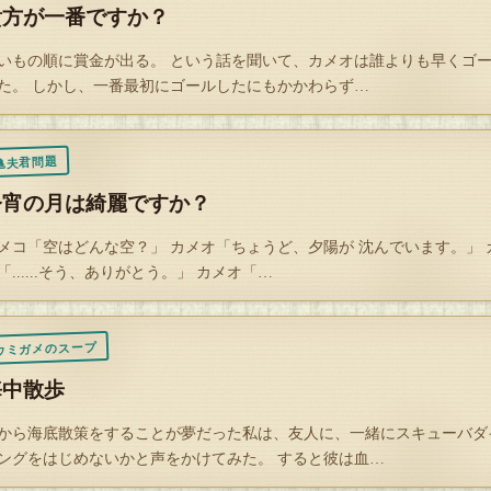
貴方が一番ですか？
いもの順に賞金が出る。 という話を聞いて、カメオは誰よりも早くゴ
Q
た。 しかし、一番最初にゴールしたにもかかわらず…
解答を開封する
タップで封を割る
亀夫君問題
今宵の月は綺麗ですか？
メコ「空はどんな空？」 カメオ「ちょうど、夕陽が 沈んでいます。」 
「......そう、ありがとう。」 カメオ「…
ウミガメのスープ
海中散歩
から海底散策をすることが夢だった私は、友人に、一緒にスキューバダ
ングをはじめないかと声をかけてみた。 すると彼は血…