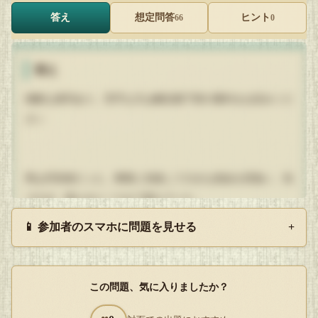
答え
想定問答
ヒント
66
0
答え
残酷な描写あり。苦手な方は解説最下部の要約をお読みくだ
さい
男は浮浪者だった。事業に失敗して大きな借金を背負い、気
づけば、落ちるところまで落ちていた。
📱 参加者のスマホに問題を見せる
+
今日食うものにも困る身であったが、死ぬ勇気もなかった。
何かこう、スパッと死ねるのなら死んでもいいか、という無
気力な気持ちはあったが、踏ん切りがつかないでいた。
この問題、気に入りましたか？
ある日男は雨をしのぐため、古い商店の軒先に座っていた。