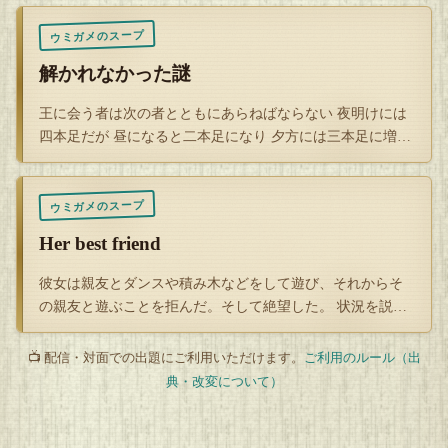
男は事業に失敗する前に、あまりよろしくない筋の者と懇意
ウミガメのスープ
にしていたこともあり、それが実弾であることを見抜いた。
解かれなかった謎
男は店の奥を見た。丁度、店主らしい老婆は奥に行ったらし
王に会う者は次の者とともにあらねばならない 夜明けには
四本足だが 昼になると二本足になり 夕方には三本足に増え
く、姿が見えなかった。
夜が来れ…
「仕方ねぇな」
ウミガメのスープ
Her best friend
男は悪いと思いながらも、それを盗むことにした。男はこん
な身になっても、義理というものを重んじる性分であった。
彼女は親友とダンスや積み木などをして遊び、それからそ
一宿の恩とでも言うべきか。男は勝手にではあるが、雨宿り
の親友と遊ぶことを拒んだ。そして絶望した。 状況を説明
して下さい。
させてもらっている身である。
📺 配信・対面での出題にご利用いただけます。
ご利用のルール（出
典・改変について）
これだけ堂々と売っているということは、老婆はこれが実弾
だと気付いていないのだろう。見つかれば、逮捕されてしま
うかもしれない。買ってやれれば一番だが、さすがにお金が