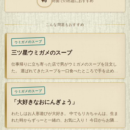
♥
0
対面での出題におすすめ
最近よく世話になっている商店だ。
店主らしい老婆は不気味だが、何も文句は言わないため、よ
こんな問題もおすすめ
く雨宿りさせてもらっている。男は暇つぶしに、商店の中を
覗いた。
ウミガメのスープ
三ツ星ウミガメのスープ
浮かない浮き輪、まばたきする絵、謎の毛玉、泡立った赤い
仕事帰りに立ち寄った店で男がウミガメのスープを注文し
液体の小瓶……不気味なものばかり売っている。
た。 運ばれてきたスープを一口食べたところで手を止め、
シェフを呼んだ…
「【届かない銃弾】？」
ウミガメのスープ
その中でも、ひとつの銃弾が男の目にとまった。長さは８セ
「大好きなおにんぎょう」
ンチほどか。ライフルの弾のように見える。
わたしはお人形遊びが大好き。 中でもリカちゃんは、生ま
れた時からずっーと一緒の、お気に入り！ 今日からお隣さ
「……実弾じゃねーか！」
んになった田…