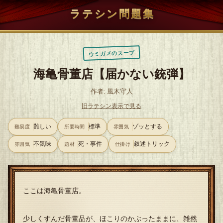
ラテシン問題集
ウミガメのスープ
海亀骨董店【届かない銃弾】
作者: 風木守人
旧ラテシン表示で見る
難しい
標準
ゾッとする
難易度
所要時間
雰囲気
不気味
死・事件
叙述トリック
雰囲気
題材
仕掛け
ここは海亀骨董店。
少しくすんだ骨董品が、ほこりのかぶったままに、雑然