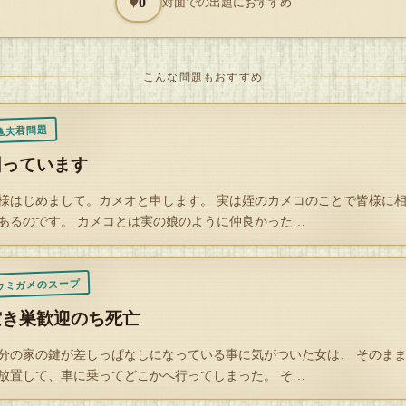
♥
0
対面での出題におすすめ
解答を開封する
タップで封を割る
こんな問題もおすすめ
亀夫君問題
困っています
様はじめまして。カメオと申します。 実は姪のカメコのことで皆様に
あるのです。 カメコとは実の娘のように仲良かった…
ウミガメのスープ
空き巣歓迎のち死亡
分の家の鍵が差しっぱなしになっている事に気がついた女は、 そのま
放置して、車に乗ってどこかへ行ってしまった。 そ…