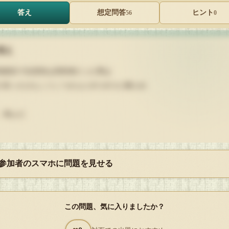
答え
想定問答
ヒント
56
0
答え
真面目で生意気な回答者だった男は
り狂ったけんこうこつさんにボコボコに殴られ
、死んだ
 参加者のスマホに問題を見せる
、ゴルムが面倒くさがってつけてなかった良質は私が代わりに付けてお
ね
この問題、気に入りましたか？
Q