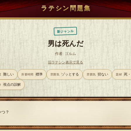
ラテシン問題集
新ジャンル
男は死んだ
作者: ゴルム
旧ラテシン表示で見る
難しい
標準
ゾッとする
切ない
死
度
所要時間
雰囲気
雰囲気
題材
視点の誤解
け
いつ？