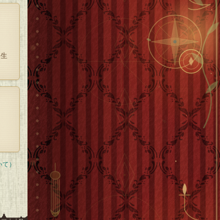
、生
いて）