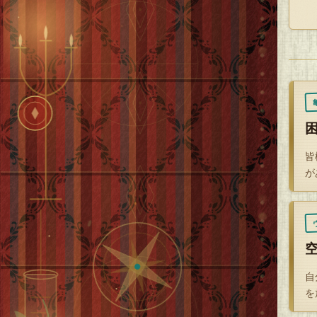
皆
が
自
を