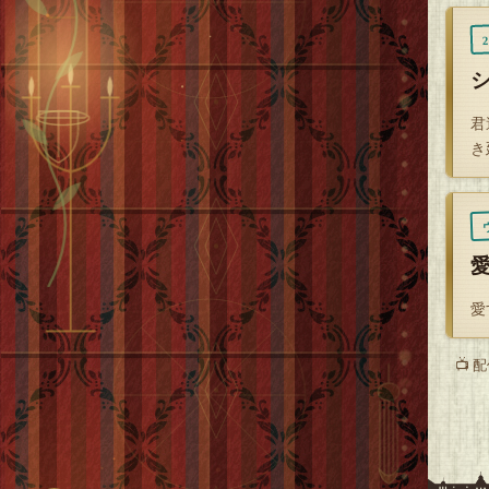
君
き
愛
愛
📺