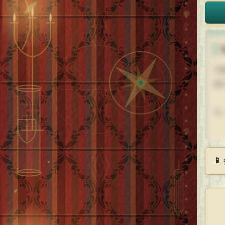
不
怒
今

あ
す