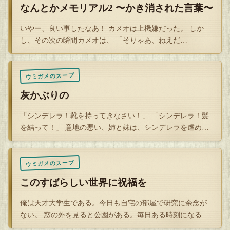
なんとかメモリアル2 〜かき消された言葉〜
いやー、良い事したなあ！ カメオは上機嫌だった。 しか
し、その次の瞬間カメオは、 「そりゃあ、ねえだ
ろ！！！！」 と、絶…
ウミガメのスープ
灰かぶりの
「シンデレラ！靴を持ってきなさい！」 「シンデレラ！髪
を結って！」 意地の悪い、姉と妹は、シンデレラを虐めて
いた その国…
ウミガメのスープ
このすばらしい世界に祝福を
俺は天才大学生である。今日も自宅の部屋で研究に余念が
ない。 窓の外を見ると公園がある。毎日ある時刻になると
決まって一人の…