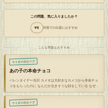
そのライン工たちはトイレに行く際周りに断りを入れた上で
急いで一つしかない男女共用のトイレに駆け込む。
この問題、気に入りましたか？
そうしてまた駆け足で作業に戻るライン工たち。
♥
0
対面での出題におすすめ
そんな彼らを日頃から見ている私は、彼らライン工達を万が
一にも待たせて生産効率の落ちることのないように３階の男
女別で個室が複数あるトイレまで足を運ぶのだ。
こんな問題もおすすめ
生産効率を落とさなければ、２階のフロアリーダーである自
ウミガメのスープ
分の夫の帰りが一分一秒でも早まるのではないかと期待を込
あの子の本命チョコ
めて。
バレンタイデー当日 カメオは大好きなカメコから本命チョ
コをもらったのに なんだか泣きそうな顔をしている なぜだ
Q
ろう？
解答を開封する
ウミガメのスープ
タップで封を割る