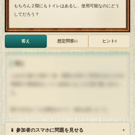
もちろん２階にもトイレはあるし、使用可能なのにどう
してだろう？
答え
想定問答
ヒント
65
0
答え
とある工場の２階の一角、簡素な仕切りで区切られただけの
事務所で事務員をしている彼女にはこの工場で働く夫がい
る。
愛する夫はいつも残業ばかりで、彼女は寂しかった。
２階は工場の機械が複数稼働し、たくさんのライン工たちが
📱 参加者のスマホに問題を見せる
+
いる。