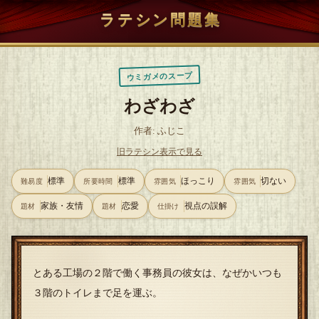
ラテシン問題集
ウミガメのスープ
わざわざ
作者: ふじこ
旧ラテシン表示で見る
標準
標準
ほっこり
切ない
難易度
所要時間
雰囲気
雰囲気
家族・友情
恋愛
視点の誤解
題材
題材
仕掛け
とある工場の２階で働く事務員の彼女は、なぜかいつも
３階のトイレまで足を運ぶ。