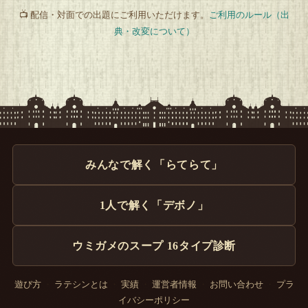
📺 配信・対面での出題にご利用いただけます。
ご利用のルール（出
典・改変について）
みんなで解く「らてらて」
1人で解く「デボノ」
ウミガメのスープ 16タイプ診断
遊び方
・
ラテシンとは
・
実績
・
運営者情報
・
お問い合わせ
・
プラ
イバシーポリシー