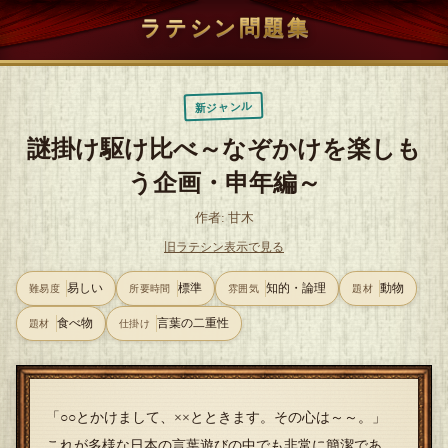
ラテシン問題集
新ジャンル
謎掛け駆け比べ～なぞかけを楽しも
う企画・申年編～
作者: 甘木
旧ラテシン表示で見る
易しい
標準
知的・論理
動物
難易度
所要時間
雰囲気
題材
食べ物
言葉の二重性
題材
仕掛け
「○○とかけまして、××とときます。その心は～～。」
これが多様な日本の言葉遊びの中でも非常に簡潔であ