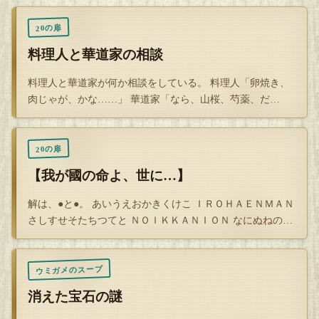
20の扉
料理人と華道家の相談
料理人と華道家が何か相談をしている。 料理人「卵焼き、
肉じゃが、かな……」 華道家「なら、山桜、芍薬、だ
ね……」 二人は…
20の扉
【我が國の命よ、世に…】
解は、●と●。 あいうえおかきくけこ ＩＲＯＨＡＥＮＭＡＮ
さしすせそたちつてと ＮＯＩＫＫＡＮＩＯＮ なにぬねのは
ひふ…
ウミガメのスープ
消えた宝石の謎