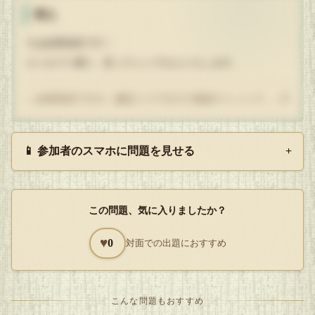
答え
では結果発表です！
コンセプト通り、至ってシンプルにいたします。
— 結果発表ですが、解説ミスですので雑談チャットで……汗
Q
📱 参加者のスマホに問題を見せる
+
解答を開封する
タップで封を割る
この問題、気に入りましたか？
♥
0
対面での出題におすすめ
こんな問題もおすすめ