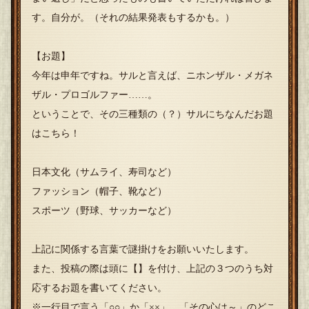
す。自分が。（それの結果発表もするかも。）
【お題】
今年は申年ですね。サルと言えば、ニホンザル・メガネ
ザル・プロゴルファー……。
ということで、その三種類の（？）サルにちなんだお題
はこちら！
日本文化（サムライ、寿司など）
ファッション（帽子、靴など）
スポーツ（野球、サッカーなど）
上記に関係する言葉で謎掛けをお願いいたします。
また、投稿の際は頭に【】を付け、上記の３つのうち対
応するお題を書いてください。
※一行目で言う「○○」か「××」、「その心は～」のどこ