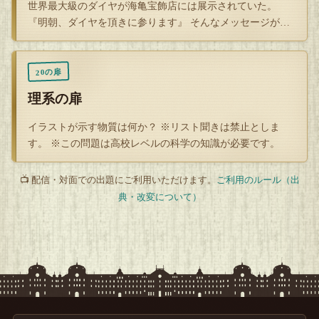
世界最大級のダイヤが海亀宝飾店には展示されていた。
『明朝、ダイヤを頂きに参ります』 そんなメッセージが届
けられ、海亀宝…
20の扉
理系の扉
イラストが示す物質は何か？ ※リスト聞きは禁止としま
す。 ※この問題は高校レベルの科学の知識が必要です。
📺 配信・対面での出題にご利用いただけます。
ご利用のルール（出
典・改変について）