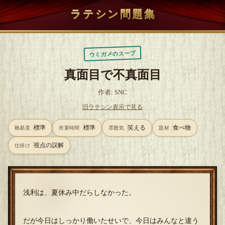
ラテシン問題集
ウミガメのスープ
真面目で不真面目
作者: SNC
旧ラテシン表示で見る
標準
標準
笑える
食べ物
難易度
所要時間
雰囲気
題材
視点の誤解
仕掛け
浅利は、夏休み中だらしなかった。
だが今日はしっかり働いたせいで、今日はみんなと違う