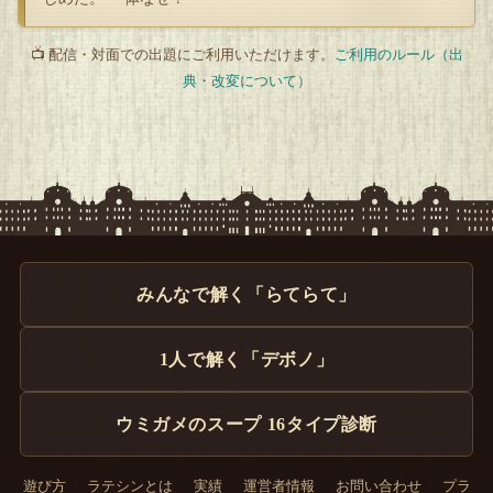
📺 配信・対面での出題にご利用いただけます。
ご利用のルール（出
典・改変について）
みんなで解く「らてらて」
1人で解く「デボノ」
ウミガメのスープ 16タイプ診断
遊び方
・
ラテシンとは
・
実績
・
運営者情報
・
お問い合わせ
・
プラ