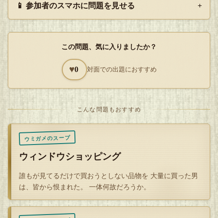
📱 参加者のスマホに問題を見せる
+
夏休み中１日１食の生活をしていたので、１食抜くぐらい良
いかと思ったのだが、5時間目に持たず、先生にコンビニで
おにぎりを買ってきて貰って食べた。
この問題、気に入りましたか？
旨かったので、それはそれで良いか。
♥
0
対面での出題におすすめ
— もう限界だったんですね
こんな問題もおすすめ
Q
ウミガメのスープ
解答を開封する
タップで封を割る
ウィンドウショッピング
誰もが見てるだけで買おうとしない品物を 大量に買った男
は、皆から恨まれた。 一体何故だろうか。