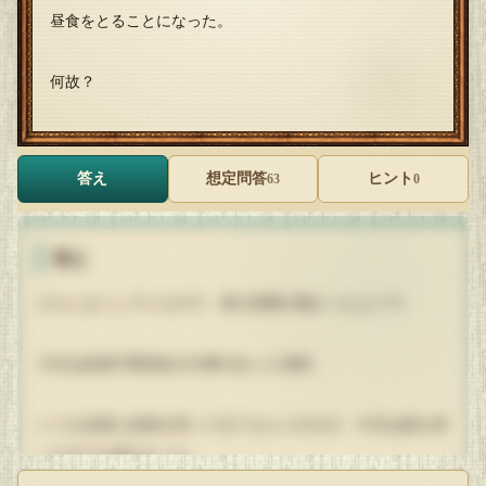
昼食をとることになった。
何故？
答え
想定問答
ヒント
63
0
答え
だらしなくしていたので、体の栄養が無かったようで。
今日は給食中委員会の仕事があった浅利。
いつも友達に給食を持ってきてもらうのだが、今日は誰も持
ってきては来なかった。