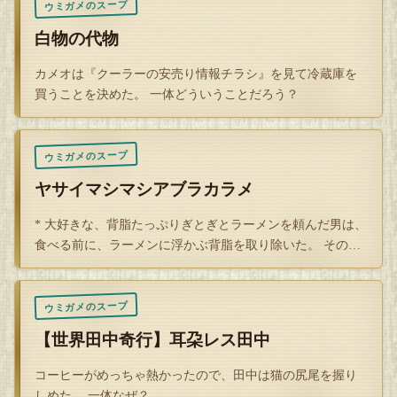
ウミガメのスープ
白物の代物
カメオは『クーラーの安売り情報チラシ』を見て冷蔵庫を
買うことを決めた。 一体どういうことだろう？
ウミガメのスープ
ヤサイマシマシアブラカラメ
* 大好きな、背脂たっぷりぎとぎとラーメンを頼んだ男は、
食べる前に、ラーメンに浮かぶ背脂を取り除いた。 その背
脂を口に…
ウミガメのスープ
【世界田中奇行】耳朶レス田中
コーヒーがめっちゃ熱かったので、田中は猫の尻尾を握り
しめた。 一体なぜ？