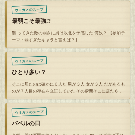
解答を開封する
ウミガメのスープ
タップで封を割る
最弱こそ最強!?
襲 ってきた敵の弱さに男は敗北を予感した 何故？ 【参加テ
ーマ・弱すぎたキャラと言えば？】
ウミガメのスープ
ひとり多い？
そこに居たのは確かに６人だ 男が３人 女が３人 だがあるも
のが７人目の存在を立証していた その瞬間そこに居た６人
は全員一…
ウミガメのスープ
バベルの日