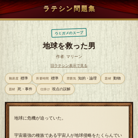
ラテシン問題集
ウミガメのスープ
地球を救った男
作者: マリーン
旧ラテシン表示で見る
標準
標準
知的・論理
動物
難易度
所要時間
雰囲気
題材
死・事件
視点の誤解
題材
仕掛け
地球に危機が迫っていた。
宇宙最強の種族である宇宙人が地球侵略をたくらんでい