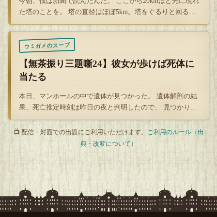
今朝、僕は新聞で読んだんだ。 ここから20kmほど先に現れ
た塔のことを。 塔の直径はほぼ5km。塔をぐるりと回ると
したら…
ウミガメのスープ
【無茶振り三題噺24】彼女が歩けば死体に
当たる
本日、マンホールの中で遺体が見つかった。 遺体解剖の結
果、死亡推定時刻は昨日の夜と判明したので、 見つかり辛
い場所なのに…
📺 配信・対面での出題にご利用いただけます。
ご利用のルール（出
典・改変について）