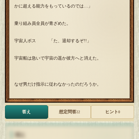
かに超える能力をもっているのでは…」
乗り組み員全員が青ざめた。
宇宙人ボス 「た、退却するぞ!!」
宇宙船は急いで宇宙の遥か彼方へと消えた。
なぜ男だけ指示に従わなかったのだろうか。
答え
想定問答
ヒント
22
0
答え