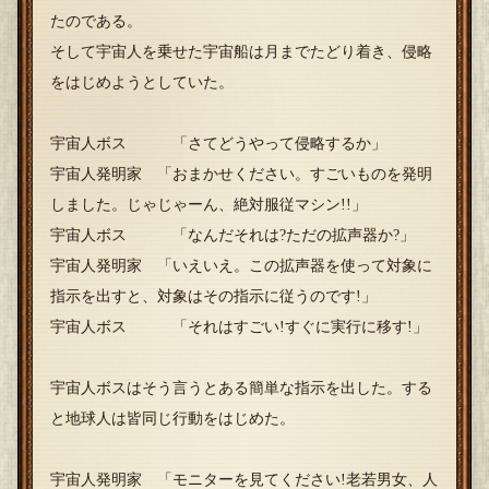
たのである。
そして宇宙人を乗せた宇宙船は月までたどり着き、侵略
をはじめようとしていた。
宇宙人ボス 「さてどうやって侵略するか」
宇宙人発明家 「おまかせください。すごいものを発明
しました。じゃじゃーん、絶対服従マシン!!」
宇宙人ボス 「なんだそれは?ただの拡声器か?」
宇宙人発明家 「いえいえ。この拡声器を使って対象に
指示を出すと、対象はその指示に従うのです!」
宇宙人ボス 「それはすごい!すぐに実行に移す!」
宇宙人ボスはそう言うとある簡単な指示を出した。する
と地球人は皆同じ行動をはじめた。
宇宙人発明家 「モニターを見てください!老若男女、人