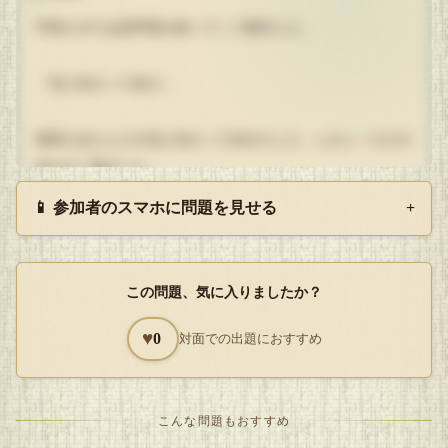
宇宙人ボスは拡声器を使ってこう指示した。
「北に向かって歩け」
地球人ほとんどが北に向かって歩きだした。しかし一人だけ
歩かない男がいた。
なぜか。その男は北極点にいたのである。「北へ歩け」と指
📱 参加者のスマホに問題を見せる
+
示されても北極点なのでどこに向かっても歩けない。
指示に従うことができなかったのである。
宇宙人たちは男が北極点にいるということを把握せず、モニ
この問題、気に入りましたか？
ターを見ていたので勘違いをしたのだ。
♥
0
対面での出題におすすめ
こうして地球は救われたのである。
こんな問題もおすすめ
Q