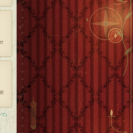
せ
瞑
いて）