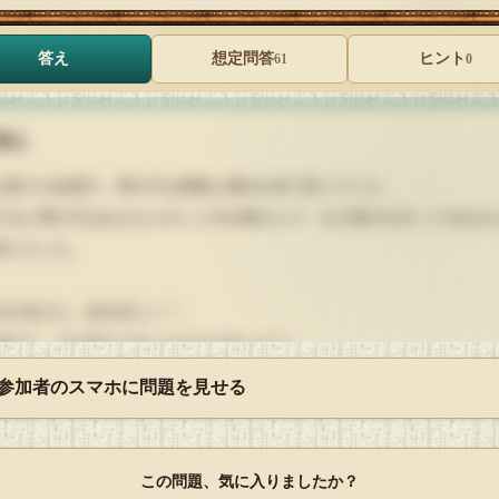
答え
想定問答
ヒント
61
0
答え
祭りの会場で、男の子は母親と屋台を見て回っていた。
ると男の子はおもちゃのくじ引き屋さんで、大人気のロボットのおも
目に入った。
おかあさん、あれほしい！」
あれ？ でも当たらないともらえないよ？」
くじやる！ くじやる！」
 参加者のスマホに問題を見せる
わかったわ。じゃあ、１回だけね」
わーい」
この問題、気に入りましたか？
の子はロボットを見ながら上機嫌でくじを引いた。