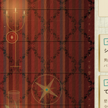
し
母
「
「
「
「
男
男
バ
壁
少