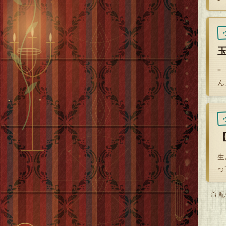
*
ん
【
生
っ
📺