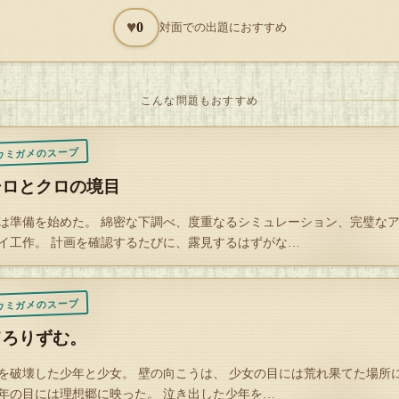
かし、世の中そんなに甘くなく、くじの結果は５等。
♥
0
対面での出題におすすめ
親は男の子を引いて５等の景品の所に行こうとした。
ほら、この中から好きなの選んで！」
こんな問題もおすすめ
やだ！ ロボットがいい！ ロボットじゃないとやだ！」
ダメ！ それは当たらなかったでしょ？ 早くこの中から選びなさい！
ウミガメのスープ
やだ！ ロボットがいい！」
シロとクロの境目
は準備を始めた。 綿密な下調べ、度重なるシミュレーション、完璧な
の子はロボットを指さしながらダダをこね、号泣し始めたのだった。
イ工作。 計画を確認するたびに、露見するはずがな…
Q
ウミガメのスープ
解答を開封する
てろりずむ。
タップで封を割る
を破壊した少年と少女。 壁の向こうは、 少女の目には荒れ果てた場所
年の目には理想郷に映った。 泣き出した少年を…