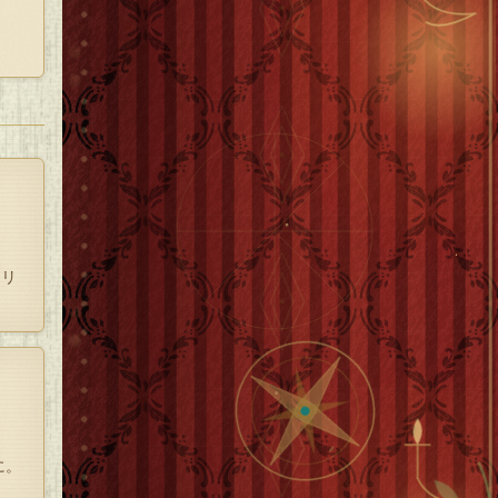
」
アリ
に。