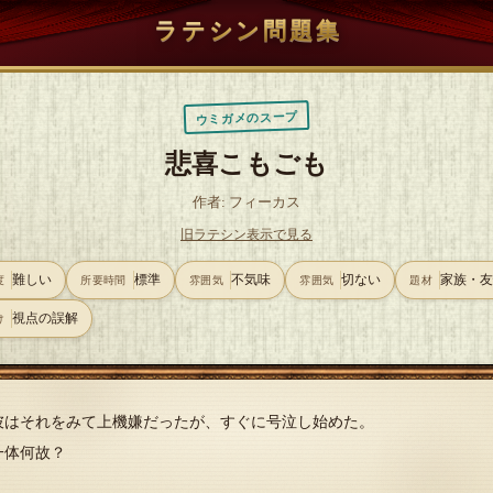
ラテシン問題集
ウミガメのスープ
悲喜こもごも
作者: フィーカス
旧ラテシン表示で見る
難しい
標準
不気味
切ない
家族・
度
所要時間
雰囲気
雰囲気
題材
視点の誤解
け
彼はそれをみて上機嫌だったが、すぐに号泣し始めた。
一体何故？