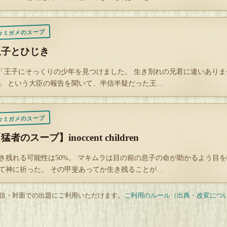
ウミガメのスープ
玉子とひじき
 「王子にそっくりの少年を見つけました。 生き別れの兄君に違いありま
」 という大臣の報告を聞いて、半信半疑だった王…
ウミガメのスープ
猛者のスープ】inoccent children
き残れる可能性は50%。 マキムラは目の前の息子の命が助かるよう目を
て神に祈った。 その甲斐あってか生き残ることが…
 配信・対面での出題にご利用いただけます。
ご利用のルール（出典・改変につ