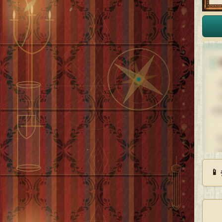
お
す
が
「
「
「

「
「
男